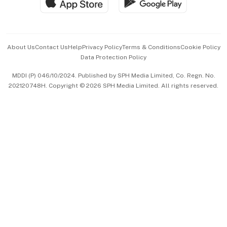
Hospitality Partners
Advertise with Us
Events & Awards
About Us
Contact Us
Help
Privacy Policy
Terms & Conditions
Cookie Policy
Data Protection Policy
中文版 (beta)
MDDI (P) 046/10/2024. Published by SPH Media Limited, Co. Regn. No.
202120748H. Copyright © 2026 SPH Media Limited. All rights reserved.