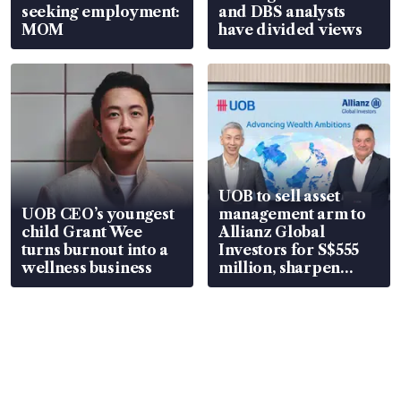
seeking employment:
and DBS analysts
MOM
have divided views
UOB to sell asset
UOB CEO’s youngest
management arm to
child Grant Wee
Allianz Global
turns burnout into a
Investors for S$555
wellness business
million, sharpen
wealth advisory
focus