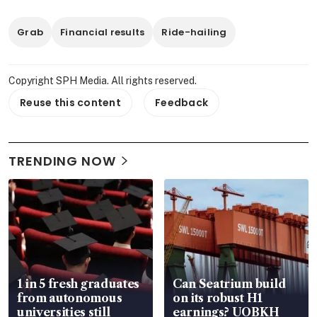
Grab
Financial results
Ride-hailing
Copyright SPH Media. All rights reserved.
Reuse this content
Feedback
TRENDING NOW
1 in 5 fresh graduates
Can Seatrium build
from autonomous
on its robust H1
universities still
earnings? UOBKH