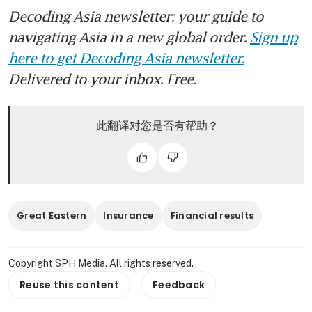
Decoding Asia newsletter: your guide to
navigating Asia in a new global order.
Sign up
here to get Decoding Asia newsletter.
Delivered to your inbox. Free.
此翻译对您是否有帮助？
Great Eastern
Insurance
Financial results
Copyright SPH Media. All rights reserved.
Reuse this content
Feedback