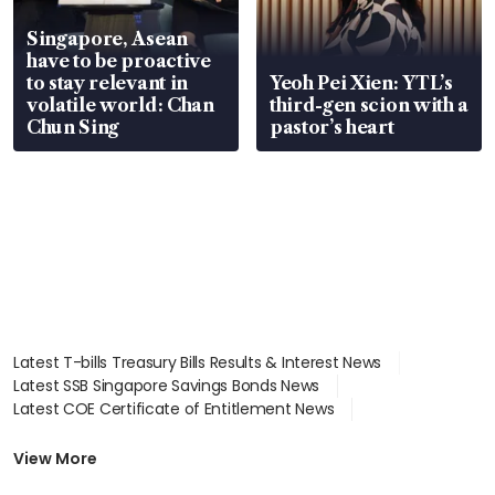
Singapore, Asean
have to be proactive
to stay relevant in
Yeoh Pei Xien: YTL’s
volatile world: Chan
third-gen scion with a
Chun Sing
pastor’s heart
Latest T-bills Treasury Bills Results & Interest News
Latest SSB Singapore Savings Bonds News
Latest COE Certificate of Entitlement News
Latest Johor-Singapore SEZ News
Latest BTO Build To Order & Sales of Balance News
View More
Latest STI Straits Times Index News