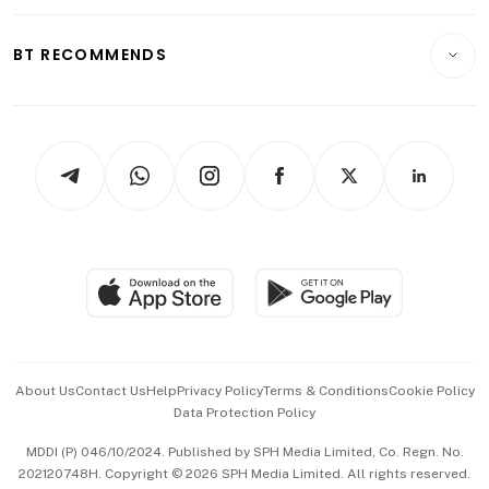
Opinion & Features
E-paper
Motoring
Insurance
Consumer & Healthcare
ESG
BT RECOMMENDS
Videos
Style & Society
Capital Markets & Currencies
Working Life
thrive
Newsletters
Watches & Jewellery
Tech in Asia
Podcasts
Arts & Design
Asean Business
Personal Subscription
BT Luxe
Global Enterprise
Group Subscription
Travel & Wellness
SGSME
Paid Press Release
Hospitality Partners
Advertise with Us
Events & Awards
About Us
Contact Us
Help
Privacy Policy
Terms & Conditions
Cookie Policy
Data Protection Policy
中文版 (beta)
MDDI (P) 046/10/2024. Published by SPH Media Limited, Co. Regn. No.
202120748H. Copyright © 2026 SPH Media Limited. All rights reserved.