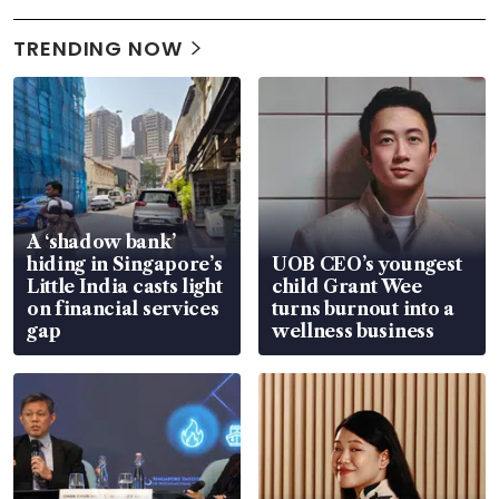
TRENDING NOW
A ‘shadow bank’
hiding in Singapore’s
UOB CEO’s youngest
Little India casts light
child Grant Wee
on financial services
turns burnout into a
gap
wellness business