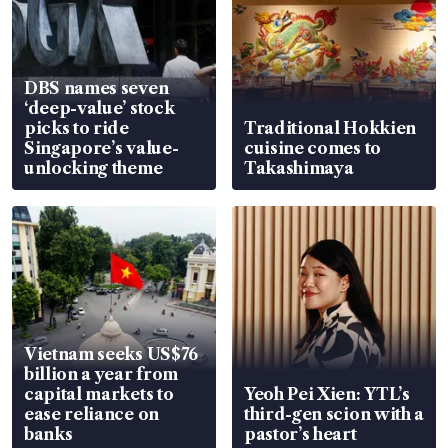
DBS names seven
‘deep-value’ stock
picks to ride
Traditional Hokkien
Singapore’s value-
cuisine comes to
unlocking theme
Takashimaya
Vietnam seeks US$76
billion a year from
capital markets to
Yeoh Pei Xien: YTL’s
ease reliance on
third-gen scion with a
banks
pastor’s heart