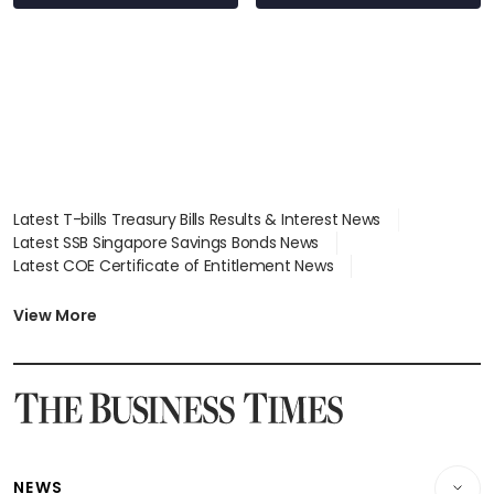
Latest T-bills Treasury Bills Results & Interest News
Latest SSB Singapore Savings Bonds News
Latest COE Certificate of Entitlement News
Latest Johor-Singapore SEZ News
Latest BTO Build To Order & Sales of Balance News
View More
Latest STI Straits Times Index News
Latest SGX Dividends, Share Price News
Latest Bonds Market News
Latest Singapore Stocks To Buy News
Latest Singapore Economy News
NEWS