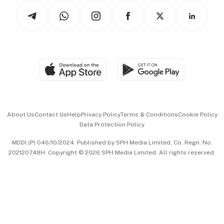
Tech in Asia
Podcasts
Arts & Design
Asean Business
Personal Subscription
BT Luxe
Global Enterprise
Group Subscription
Travel & Wellness
SGSME
Paid Press Release
Hospitality Partners
Advertise with Us
Events & Awards
About Us
Contact Us
Help
Privacy Policy
Terms & Conditions
Cookie Policy
Data Protection Policy
中文版 (beta)
MDDI (P) 046/10/2024. Published by SPH Media Limited, Co. Regn. No.
202120748H. Copyright © 2026 SPH Media Limited. All rights reserved.