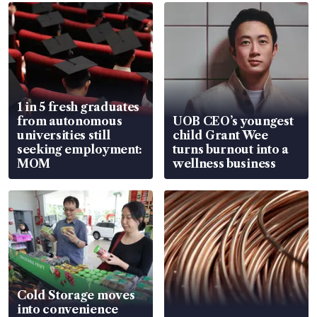
1 in 5 fresh graduates
from autonomous
UOB CEO’s youngest
universities still
child Grant Wee
seeking employment:
turns burnout into a
MOM
wellness business
Cold Storage moves
into convenience