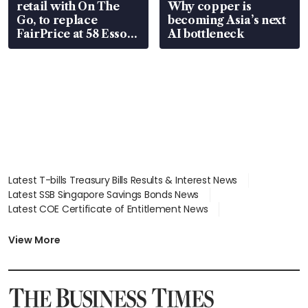
retail with On The
Why copper is
Go, to replace
becoming Asia’s next
FairPrice at 58 Esso
AI bottleneck
stations
Latest T-bills Treasury Bills Results & Interest News
Latest SSB Singapore Savings Bonds News
Latest COE Certificate of Entitlement News
Latest Johor-Singapore SEZ News
Latest BTO Build To Order & Sales of Balance News
View More
Latest STI Straits Times Index News
Latest SGX Dividends, Share Price News
Latest Bonds Market News
Latest Singapore Stocks To Buy News