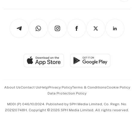
Capital Markets & Currencies
Working Life
thrive
Newsletters
Watches & Jewellery
Tech in Asia
Podcasts
Arts & Design
Asean Business
Personal Subscription
BT Luxe
Global Enterprise
Group Subscription
Travel & Wellness
SGSME
Paid Press Release
Hospitality Partners
Advertise with Us
Events & Awards
About Us
Contact Us
Help
Privacy Policy
Terms & Conditions
Cookie Policy
Data Protection Policy
中文版 (beta)
MDDI (P) 046/10/2024. Published by SPH Media Limited, Co. Regn. No.
202120748H. Copyright © 2026 SPH Media Limited. All rights reserved.