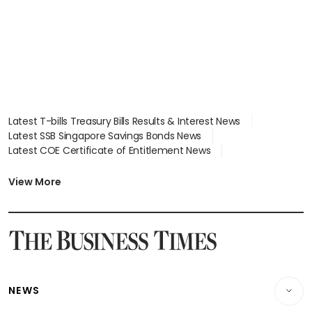
Latest T-bills Treasury Bills Results & Interest News
Latest SSB Singapore Savings Bonds News
Latest COE Certificate of Entitlement News
Latest Johor-Singapore SEZ News
Latest BTO Build To Order & Sales of Balance News
View More
Latest STI Straits Times Index News
Latest SGX Dividends, Share Price News
Latest Bonds Market News
Latest Singapore Stocks To Buy News
Latest Singapore Economy News
NEWS