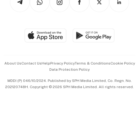
Asean Business
Personal Subscription
BT Luxe
Global Enterprise
Group Subscription
Travel & Wellness
SGSME
Paid Press Release
Hospitality Partners
Advertise with Us
Events & Awards
About Us
Contact Us
Help
Privacy Policy
Terms & Conditions
Cookie Policy
Data Protection Policy
中文版 (beta)
MDDI (P) 046/10/2024. Published by SPH Media Limited, Co. Regn. No.
202120748H. Copyright © 2026 SPH Media Limited. All rights reserved.