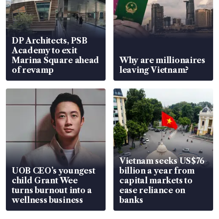
DP Architects, PSB
Academy to exit
Marina Square ahead
Why are millionaires
of revamp
leaving Vietnam?
Vietnam seeks US$76
UOB CEO’s youngest
billion a year from
child Grant Wee
capital markets to
turns burnout into a
ease reliance on
wellness business
banks