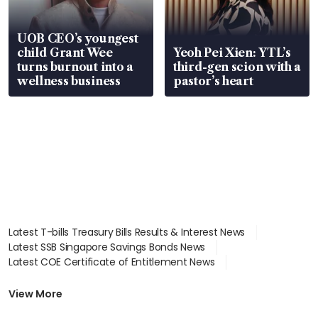
UOB CEO’s youngest
child Grant Wee
Yeoh Pei Xien: YTL’s
turns burnout into a
third-gen scion with a
wellness business
pastor’s heart
Latest T-bills Treasury Bills Results & Interest News
Latest SSB Singapore Savings Bonds News
Latest COE Certificate of Entitlement News
Latest Johor-Singapore SEZ News
Latest BTO Build To Order & Sales of Balance News
View More
Latest STI Straits Times Index News