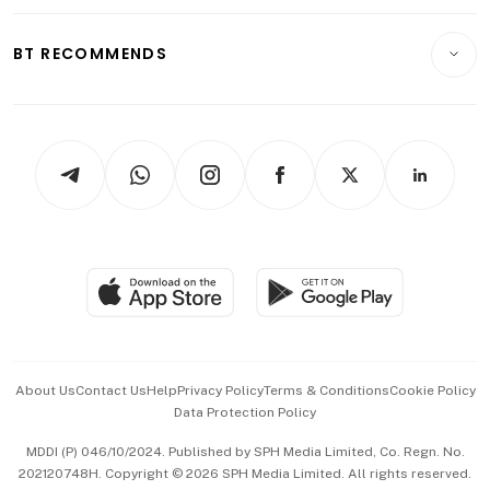
Opinion & Features
E-paper
Motoring
Insurance
Consumer & Healthcare
ESG
BT RECOMMENDS
Videos
Style & Society
Capital Markets & Currencies
Working Life
thrive
Newsletters
Watches & Jewellery
Tech in Asia
Podcasts
Arts & Design
Asean Business
Personal Subscription
BT Luxe
Global Enterprise
Group Subscription
Travel & Wellness
SGSME
Paid Press Release
Hospitality Partners
Advertise with Us
Events & Awards
About Us
Contact Us
Help
Privacy Policy
Terms & Conditions
Cookie Policy
Data Protection Policy
中文版 (beta)
MDDI (P) 046/10/2024. Published by SPH Media Limited, Co. Regn. No.
202120748H. Copyright © 2026 SPH Media Limited. All rights reserved.