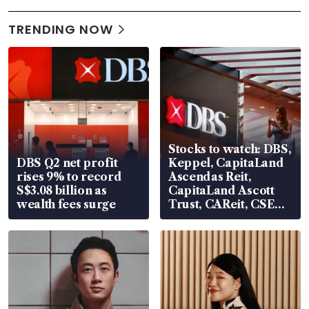
TRENDING NOW
Stocks to watch: DBS,
DBS Q2 net profit
Keppel, CapitaLand
rises 9% to record
Ascendas Reit,
S$3.08 billion as
CapitaLand Ascott
wealth fees surge
Trust, CAReit, CSE
Global, Coliwoo