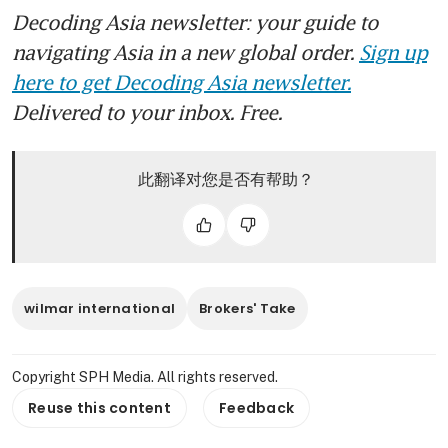
Decoding Asia newsletter: your guide to
navigating Asia in a new global order.
Sign up
here to get Decoding Asia newsletter.
Delivered to your inbox. Free.
此翻译对您是否有帮助？
wilmar international
Brokers' Take
Copyright SPH Media. All rights reserved.
Reuse this content
Feedback