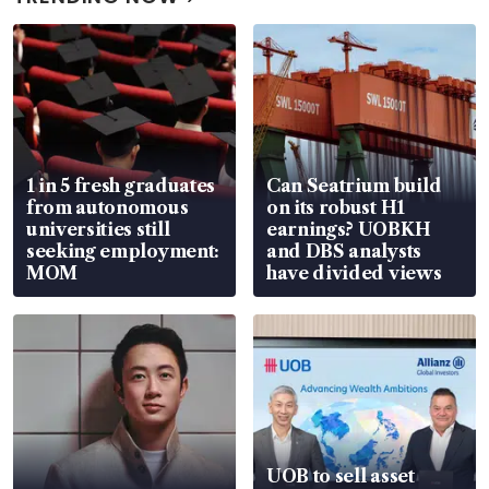
1 in 5 fresh graduates
Can Seatrium build
from autonomous
on its robust H1
universities still
earnings? UOBKH
seeking employment:
and DBS analysts
MOM
have divided views
UOB to sell asset