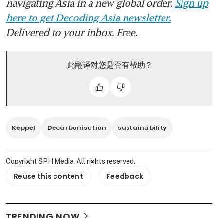
navigating Asia in a new global order.
Sign up
here to get Decoding Asia newsletter.
Delivered to your inbox. Free.
此翻译对您是否有帮助？
Keppel
Decarbonisation
sustainability
Copyright SPH Media. All rights reserved.
Reuse this content
Feedback
TRENDING NOW