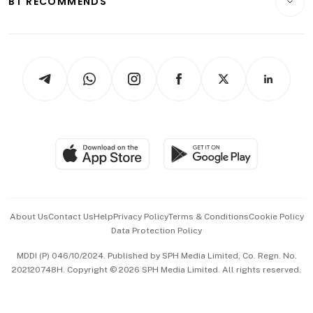
BT RECOMMENDS
Videos
Style & Society
Capital Markets & Currencies
Working Life
thrive
Newsletters
Watches & Jewellery
Tech in Asia
Podcasts
Arts & Design
Asean Business
Personal Subscription
BT Luxe
Global Enterprise
Group Subscription
Travel & Wellness
SGSME
Paid Press Release
Hospitality Partners
Advertise with Us
Events & Awards
About Us
Contact Us
Help
Privacy Policy
Terms & Conditions
Cookie Policy
Data Protection Policy
中文版 (beta)
MDDI (P) 046/10/2024. Published by SPH Media Limited, Co. Regn. No.
202120748H. Copyright © 2026 SPH Media Limited. All rights reserved.