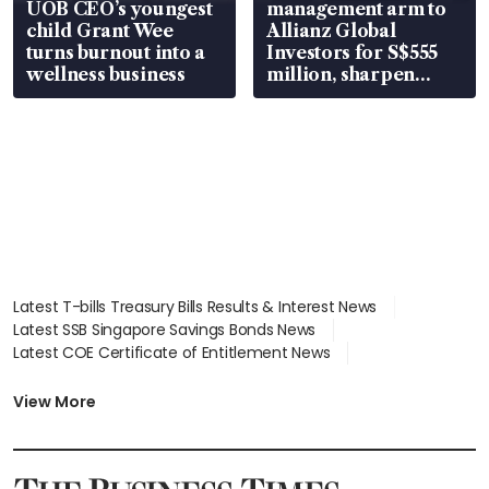
UOB CEO’s youngest
management arm to
child Grant Wee
Allianz Global
turns burnout into a
Investors for S$555
wellness business
million, sharpen
wealth advisory
focus
Latest T-bills Treasury Bills Results & Interest News
Latest SSB Singapore Savings Bonds News
Latest COE Certificate of Entitlement News
Latest Johor-Singapore SEZ News
Latest BTO Build To Order & Sales of Balance News
View More
Latest STI Straits Times Index News
Latest SGX Dividends, Share Price News
Latest Bonds Market News