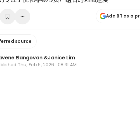
Add BT as a p
ferred source
avene Elangovan
&
Janice Lim
ublished
Thu, Feb 5, 2026 · 08:31 AM