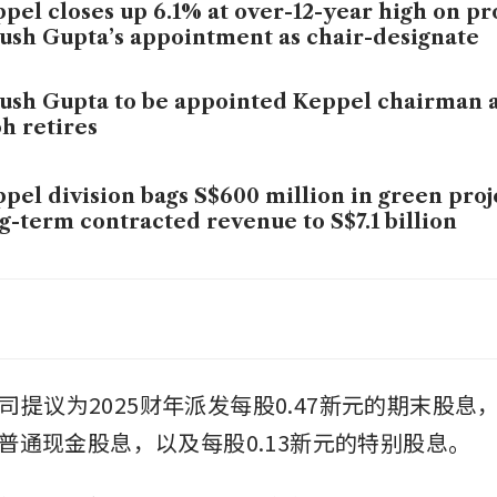
pel closes up 6.1% at over-12-year high on pr
ush Gupta’s appointment as chair-designate
ush Gupta to be appointed Keppel chairman 
h retires
pel division bags S$600 million in green proje
g-term contracted revenue to S$7.1 billion
pel, Chandra Asri’s Aster to assess developm
and sustainable aviation fuel plant
司提议为2025财年派发每股0.47新元的期末股息
的普通现金股息，以及每股0.13新元的特别股息。