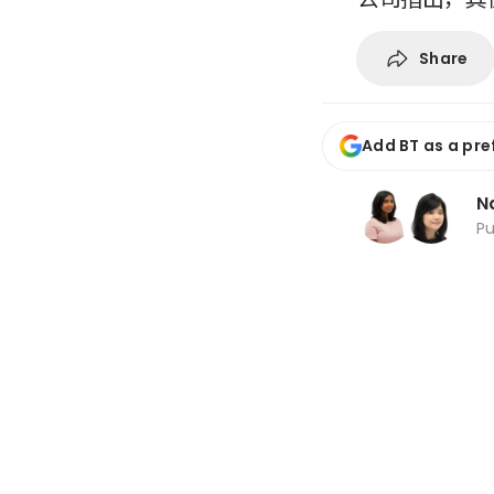
Share
Add BT as a pre
N
P