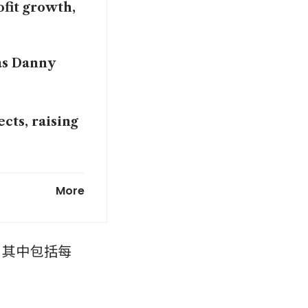
ofit growth,
as Danny
cts, raising
ent of Jurong
More
，其中包括每