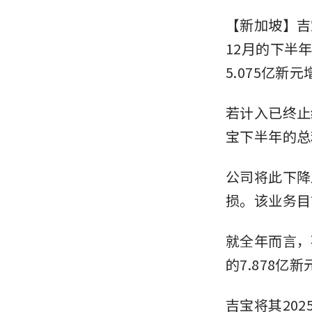
【新加坡】吉
12月的下半
5.075亿新元
若计入已终止
宝下半年的总利
公司将此下降
损。该业务目
就全年而言，
的7.878亿
吉宝将其20