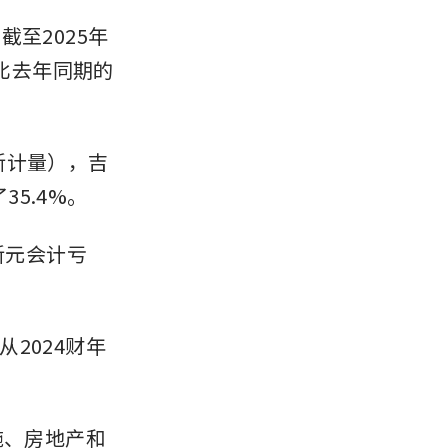
至2025年
这比去年同期的
新计量），吉
35.4%。
新元会计亏
2024财年
施、房地产和