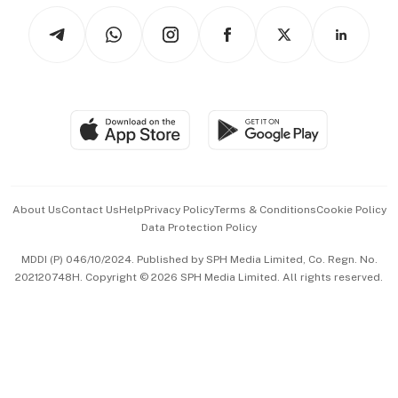
Tech in Asia
Podcasts
Arts & Design
Asean Business
Personal Subscription
BT Luxe
Global Enterprise
Group Subscription
Travel & Wellness
SGSME
Paid Press Release
Hospitality Partners
Advertise with Us
Events & Awards
About Us
Contact Us
Help
Privacy Policy
Terms & Conditions
Cookie Policy
Data Protection Policy
中文版 (beta)
MDDI (P) 046/10/2024. Published by SPH Media Limited, Co. Regn. No.
202120748H. Copyright © 2026 SPH Media Limited. All rights reserved.