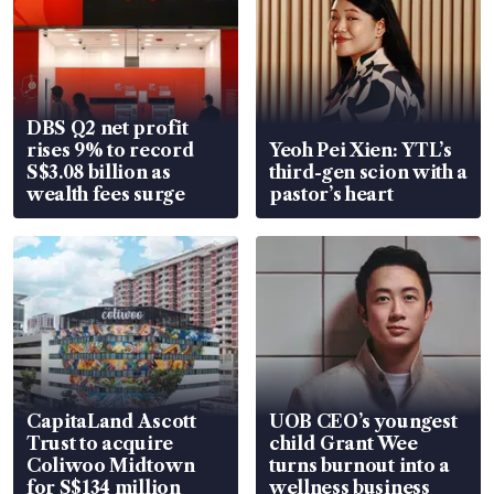
DBS Q2 net profit
rises 9% to record
Yeoh Pei Xien: YTL’s
S$3.08 billion as
third-gen scion with a
wealth fees surge
pastor’s heart
CapitaLand Ascott
UOB CEO’s youngest
Trust to acquire
child Grant Wee
Coliwoo Midtown
turns burnout into a
for S$134 million
wellness business