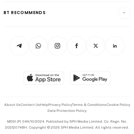
E-paper
Motoring
Insurance
Consumer & Healthcare
ESG
BT RECOMMENDS
Videos
Style & Society
Capital Markets & Currencies
Working Life
thrive
Newsletters
Watches & Jewellery
Tech in Asia
Podcasts
Arts & Design
Asean Business
Personal Subscription
BT Luxe
Global Enterprise
Group Subscription
Travel & Wellness
SGSME
Paid Press Release
Hospitality Partners
Advertise with Us
Events & Awards
About Us
Contact Us
Help
Privacy Policy
Terms & Conditions
Cookie Policy
Data Protection Policy
中文版 (beta)
MDDI (P) 046/10/2024. Published by SPH Media Limited, Co. Regn. No.
202120748H. Copyright © 2026 SPH Media Limited. All rights reserved.