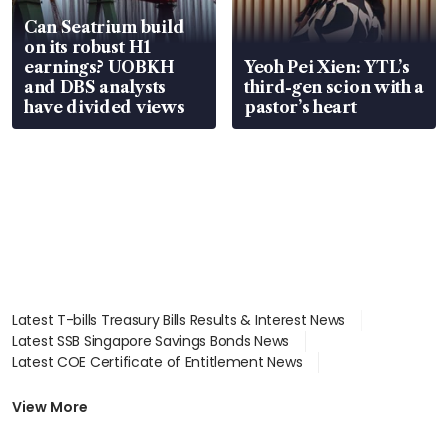
Can Seatrium build
on its robust H1
earnings? UOBKH
Yeoh Pei Xien: YTL’s
and DBS analysts
third-gen scion with a
have divided views
pastor’s heart
Latest T-bills Treasury Bills Results & Interest News
Latest SSB Singapore Savings Bonds News
Latest COE Certificate of Entitlement News
Latest Johor-Singapore SEZ News
Latest BTO Build To Order & Sales of Balance News
View More
Latest STI Straits Times Index News