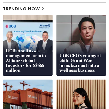
TRENDING NOW
UOB to sell asset
management arm to
UOB CEO’s youngest
Allianz Global
child Grant Wee
Investors for S$555
turns burnout into a
million
wellness business