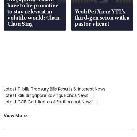
have to be proactive
to stay relevant in
Yeoh Pei Xien: YTL’s
volatile world: Chan
third-gen scion with a
Chun Sing
pastor’s heart
Latest T-bills Treasury Bills Results & Interest News
Latest SSB Singapore Savings Bonds News
Latest COE Certificate of Entitlement News
Latest Johor-Singapore SEZ News
Latest BTO Build To Order & Sales of Balance News
View More
Latest STI Straits Times Index News
Latest SGX Dividends, Share Price News
Latest Bonds Market News