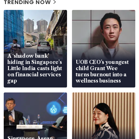
TRENDING NOW
A ‘shadow bank’
hiding in Singapore’s
UOB CEO’s youngest
Little India casts light
child Grant Wee
on financial services
turns burnout into a
gap
wellness business
Singapore, Asean