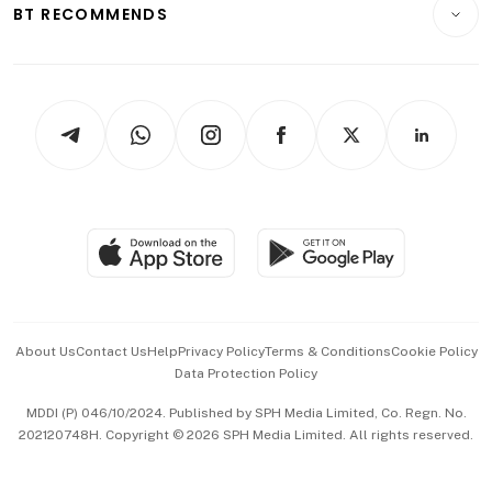
Consumer & Healthcare
ESG
BT RECOMMENDS
Videos
Style & Society
Capital Markets & Currencies
Working Life
thrive
Newsletters
Watches & Jewellery
Tech in Asia
Podcasts
Arts & Design
Asean Business
Personal Subscription
BT Luxe
Global Enterprise
Group Subscription
Travel & Wellness
SGSME
Paid Press Release
Hospitality Partners
Advertise with Us
Events & Awards
About Us
Contact Us
Help
Privacy Policy
Terms & Conditions
Cookie Policy
Data Protection Policy
中文版 (beta)
MDDI (P) 046/10/2024. Published by SPH Media Limited, Co. Regn. No.
202120748H. Copyright © 2026 SPH Media Limited. All rights reserved.