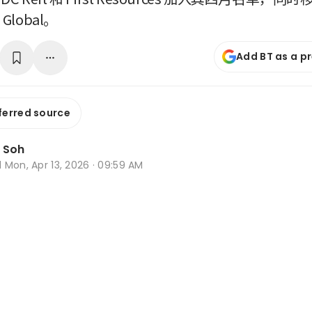
 Global。
Add BT as a p
ferred source
 Soh
d
Mon, Apr 13, 2026 · 09:59 AM