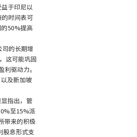
受益于印尼以
凑的时间表可
的50%提高
公司的长期增
瓦，这可能巩固
键盈利驱动力。
，以及新加坡
继显指出，管
%至15%派
易所带来的积极
别股息形式支