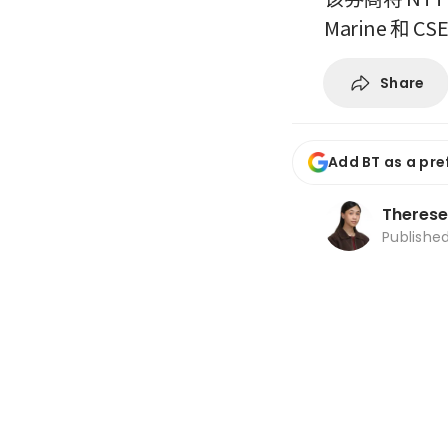
Marine 和 CSE
Share
Add BT as a pre
Therese
Publishe