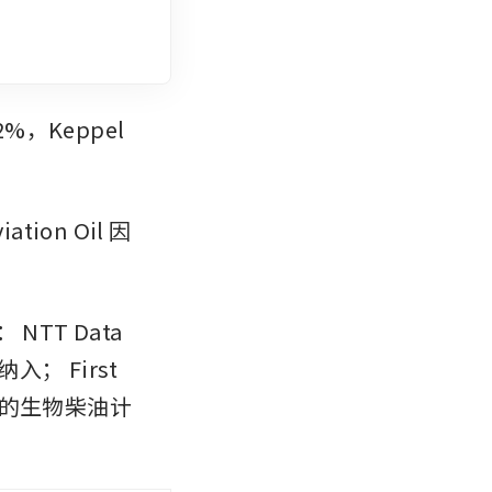
Keppel 
tion Oil 因
：
NTT Data 
率被纳入；
First 
础的生物柴油计