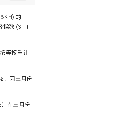
KH) 的
 (STI) 
按等权重计
8%，因三月份
%）在三月份