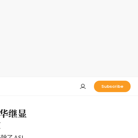
Subscribe
华继显
数
移除了 ASL