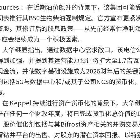
sources
：在近期油价飙升的背景下，该集团可能
间表推行其B50生物柴油强制规定。官方宣布更紧
该股。其修订后的股息政策——从先前经常性净利润
——应会继续成为一个积极因素。
：大华继显指出，通过数据中心需求敞口，该电信
得到加强，并提到其运营能力预计将扩大至1.7吉
现金流，并使数字基础设施成为2026财年后的关
剂包括5G与数据中心和/或其子公司NCS的货币化
复。
：在 Keppel 持续进行资产货币化的背景下，大华
是在任何一个财政年度，将已完成货币化总价值的10
股价催化剂包括与其Bifrost资产相关的并购交
留钻井平台的出售、对股东的潜在资本回报、以特