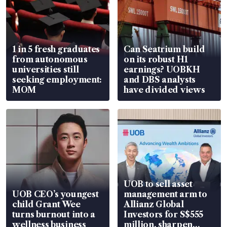
1 in 5 fresh graduates
Can Seatrium build
from autonomous
on its robust H1
universities still
earnings? UOBKH
seeking employment:
and DBS analysts
MOM
have divided views
UOB to sell asset
UOB CEO’s youngest
management arm to
child Grant Wee
Allianz Global
turns burnout into a
Investors for S$555
wellness business
million, sharpen