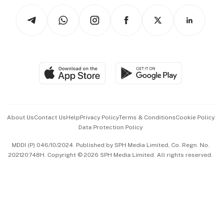
Tech in Asia
Podcasts
Arts & Design
Asean Business
Personal Subscription
BT Luxe
Global Enterprise
Group Subscription
Travel & Wellness
SGSME
Paid Press Release
Hospitality Partners
Advertise with Us
Events & Awards
About Us
Contact Us
Help
Privacy Policy
Terms & Conditions
Cookie Policy
Data Protection Policy
中文版 (beta)
MDDI (P) 046/10/2024. Published by SPH Media Limited, Co. Regn. No.
202120748H. Copyright © 2026 SPH Media Limited. All rights reserved.