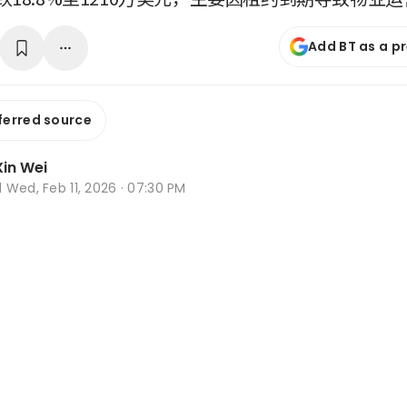
Add BT as a p
ferred source
in Wei
d
Wed, Feb 11, 2026 · 07:30 PM