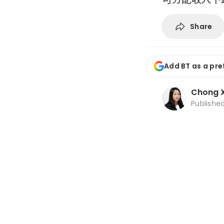
Share
Add BT as a pre
Chong X
Publishe