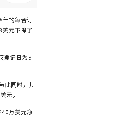
年下半年的每合订
48美元下降了
权登记日为3
。与此同时，其
万美元。
240万美元净