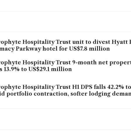
ophyte Hospitality Trust unit to divest Hyatt 
macy Parkway hotel for US$7.8 million
ophyte Hospitality Trust 9-month net proper
ls 13.9% to US$29.1 million
ophyte Hospitality Trust H1 DPS falls 42.2% t
d portfolio contraction, softer lodging dema
ophyte Hospitality Trust mulls suspending or
tributions under strategy review