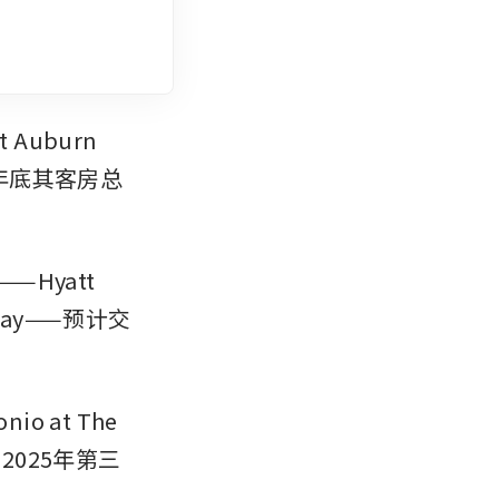
Auburn 
到年底其客房总
yatt 
arkway——预计交
 at The 
已于2025年第三