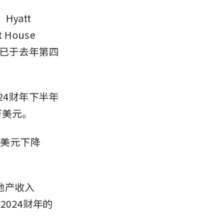
yatt 
 House 
翻新工程已于去年第四
24财年下半年
万美元。
95美元下降
房地产收入
2024财年的