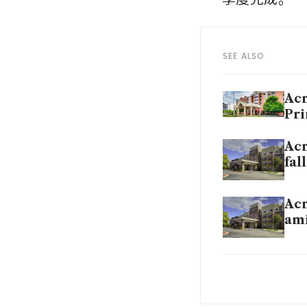
SEE ALSO
Acr
Pri
Acr
fal
Acr
ami
Acr
dis