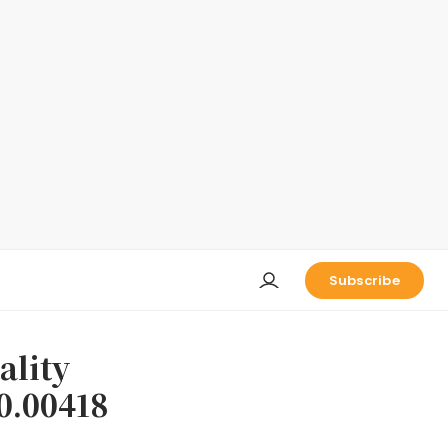
Subscribe
lity
00418