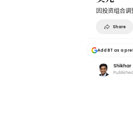
因投资组合调
Share
Add BT as a pre
Shikhar
Publishe