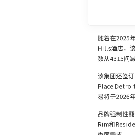
随着在2025年9
Hills酒
数从4315间
该集团还签订
Place Detro
易将于202
品牌强制性翻新在
Rim和Resid
季度完成。