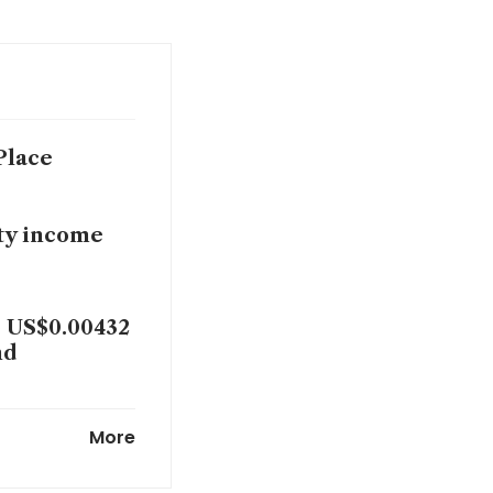
Place
ty income
o US$0.00432
nd
 reducing
More