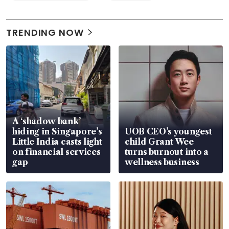
TRENDING NOW
A ‘shadow bank’
hiding in Singapore’s
UOB CEO’s youngest
Little India casts light
child Grant Wee
on financial services
turns burnout into a
gap
wellness business