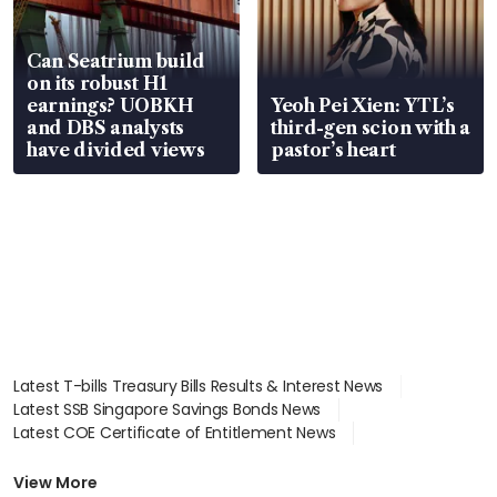
Can Seatrium build
on its robust H1
earnings? UOBKH
Yeoh Pei Xien: YTL’s
and DBS analysts
third-gen scion with a
have divided views
pastor’s heart
Latest T-bills Treasury Bills Results & Interest News
Latest SSB Singapore Savings Bonds News
Latest COE Certificate of Entitlement News
Latest Johor-Singapore SEZ News
Latest BTO Build To Order & Sales of Balance News
View More