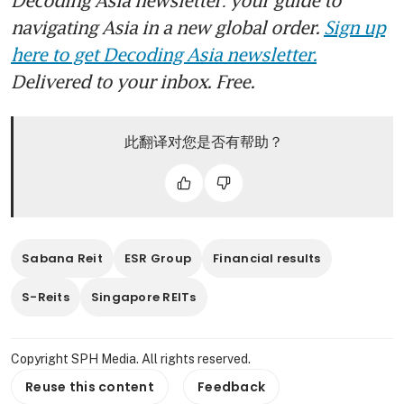
navigating Asia in a new global order.
Sign up
here to get Decoding Asia newsletter.
Delivered to your inbox. Free.
此翻译对您是否有帮助？
Sabana Reit
ESR Group
Financial results
S-Reits
Singapore REITs
Copyright SPH Media. All rights reserved.
Reuse this content
Feedback