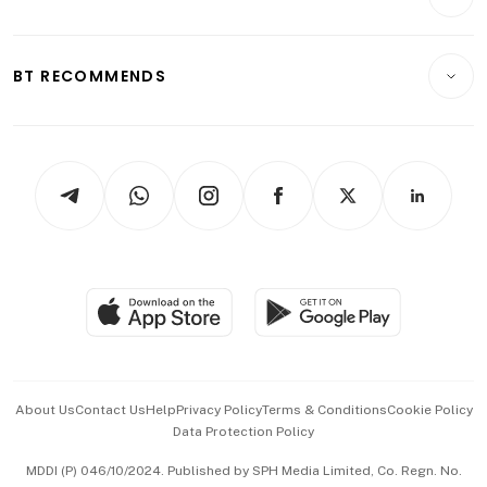
Food & Drink
Crypto & Alternative Assets
Transport & Logistics
Opinion & Features
E-paper
Motoring
Insurance
Consumer & Healthcare
ESG
BT RECOMMENDS
Videos
Style & Society
Capital Markets & Currencies
Working Life
thrive
Newsletters
Watches & Jewellery
Tech in Asia
Podcasts
Arts & Design
Asean Business
Personal Subscription
BT Luxe
Global Enterprise
Group Subscription
Travel & Wellness
SGSME
Paid Press Release
Hospitality Partners
Advertise with Us
Events & Awards
About Us
Contact Us
Help
Privacy Policy
Terms & Conditions
Cookie Policy
Data Protection Policy
中文版 (beta)
MDDI (P) 046/10/2024. Published by SPH Media Limited, Co. Regn. No.