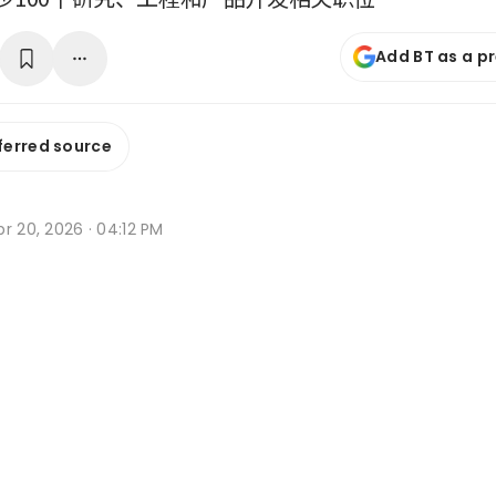
Add BT as a p
ferred source
r 20, 2026 · 04:12 PM