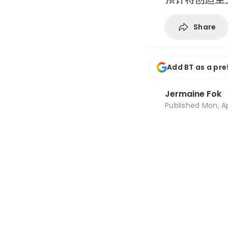
Share
Add BT as a pre
Jermaine Fok
Published
Mon, Ap