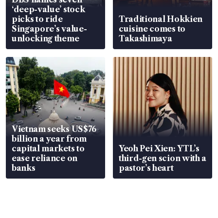
‘deep-value’ stock
picks to ride
Traditional Hokkien
Singapore’s value-
cuisine comes to
unlocking theme
Takashimaya
Vietnam seeks US$76
billion a year from
capital markets to
Yeoh Pei Xien: YTL’s
ease reliance on
third-gen scion with a
banks
pastor’s heart