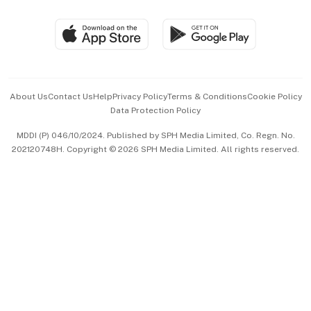
Group Subscription
Travel & Wellness
SGSME
Paid Press Release
Hospitality Partners
Advertise with Us
Events & Awards
About Us
Contact Us
Help
Privacy Policy
Terms & Conditions
Cookie Policy
Data Protection Policy
中文版 (beta)
MDDI (P) 046/10/2024. Published by SPH Media Limited, Co. Regn. No.
202120748H. Copyright © 2026 SPH Media Limited. All rights reserved.