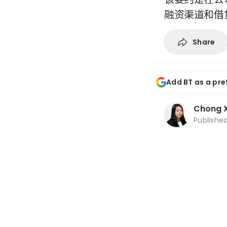
融资渠道和借
Share
Add BT as a pre
Chong X
Publishe