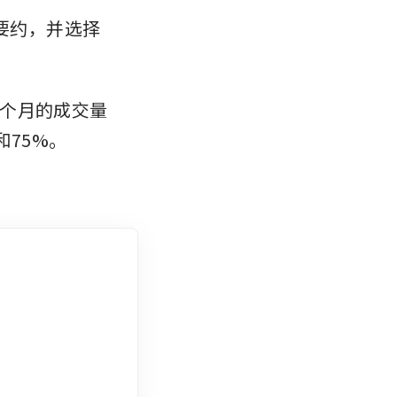
此要约，并选择
个月的成交量
和75%。