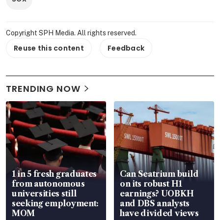
Copyright SPH Media. All rights reserved.
Reuse this content
Feedback
TRENDING NOW
1 in 5 fresh graduates
Can Seatrium build
from autonomous
on its robust H1
universities still
earnings? UOBKH
seeking employment:
and DBS analysts
MOM
have divided views