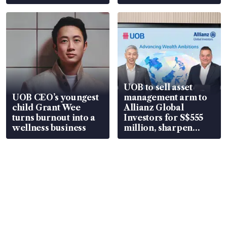
UOB to sell asset
UOB CEO’s youngest
management arm to
child Grant Wee
Allianz Global
turns burnout into a
Investors for S$555
wellness business
million, sharpen
wealth advisory
focus