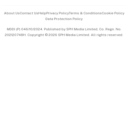
Events & Awards
About Us
Contact Us
Help
Privacy Policy
Terms & Conditions
Cookie Policy
Data Protection Policy
中文版 (beta)
MDDI (P) 046/10/2024. Published by SPH Media Limited, Co. Regn. No.
202120748H. Copyright © 2026 SPH Media Limited. All rights reserved.