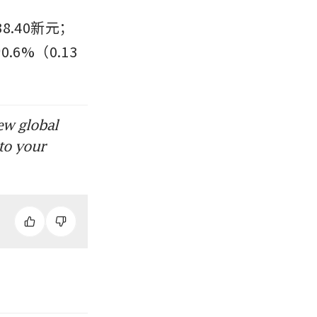
8.40新元；
.6%（0.13
ew global
to your