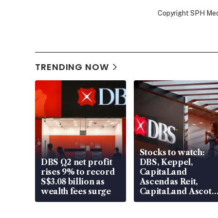
Copyright SPH Media
TRENDING NOW
Stocks to watch:
DBS Q2 net profit
DBS, Keppel,
rises 9% to record
CapitaLand
S$3.08 billion as
Ascendas Reit,
wealth fees surge
CapitaLand Ascott
Trust, CAReit, CSE
Global, Coliwoo