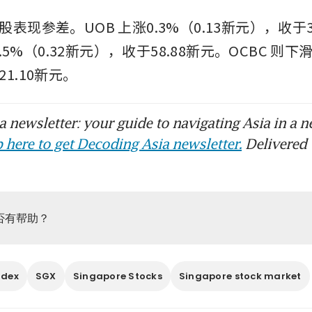
表现参差。UOB 上涨0.3%（0.13新元），收于3
0.5%（0.32新元），收于58.88新元。OCBC 则下滑0
1.10新元。
 newsletter: your guide to navigating Asia in a n
 here to get Decoding Asia newsletter.
Delivered 
否有帮助？
ndex
SGX
Singapore Stocks
Singapore stock market