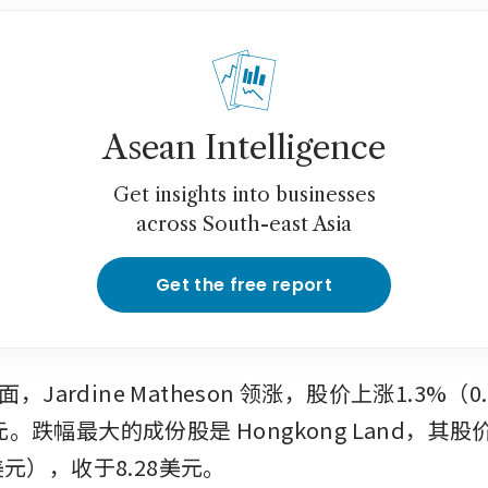
Asean Intelligence
Get insights into businesses
across South-east Asia
Get the free report
Jardine Matheson 领涨，股价上涨1.3%（0
美元。跌幅最大的成份股是 Hongkong Land，其股
1美元），收于8.28美元。