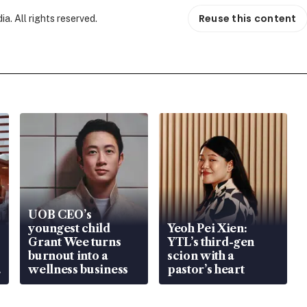
Reuse this content
. All rights reserved.
UOB CEO’s
youngest child
Yeoh Pei Xien:
Grant Wee turns
YTL’s third-gen
burnout into a
scion with a
wellness business
pastor’s heart