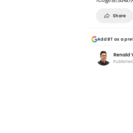
Share
Add BT as a pre
Renald 
Publishe