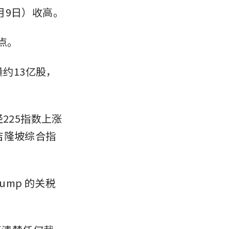
月9日）收高。
6点。
量约13亿股，
225指数上涨
时吉隆坡综合指
ump 的关税