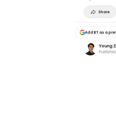
Share
Add BT as a pre
Young 
Publishe