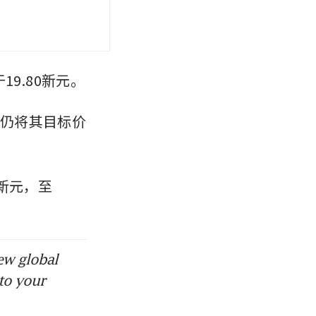
，下跌1.8%或0.37新元，收于19.80新元。 
但仍将其目标价
6新元，至
ew global
to your