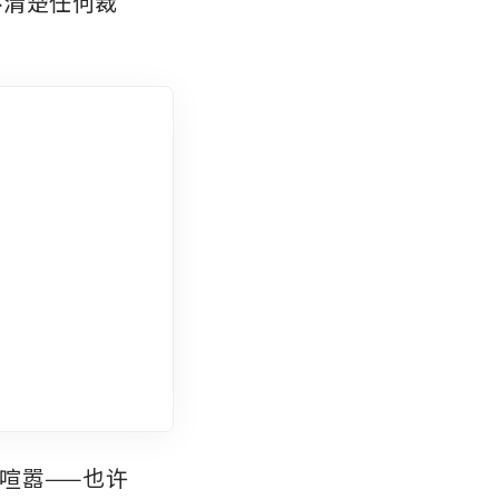
，尚不清楚任何裁
喧嚣——也许