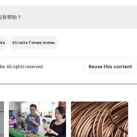
否有帮助？
cks
Straits Times Index
Reuse this content
. All rights reserved.