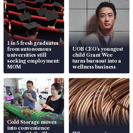
1 in 5 fresh graduates
from autonomous
UOB CEO’s youngest
universities still
child Grant Wee
seeking employment:
turns burnout into a
MOM
wellness business
Cold Storage moves
into convenience