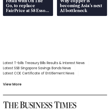
retail with On The
Why copper is
Go, to replace
becoming Asia’s next
FairPrice at 58 Esso
AI bottleneck
stations
Latest T-bills Treasury Bills Results & Interest News
Latest SSB Singapore Savings Bonds News
Latest COE Certificate of Entitlement News
Latest Johor-Singapore SEZ News
Latest BTO Build To Order & Sales of Balance News
View More
Latest STI Straits Times Index News
Latest SGX Dividends, Share Price News
Latest Bonds Market News
Latest Singapore Stocks To Buy News