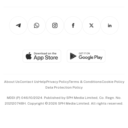
Capital Markets & Currencies
Working Life
thrive
Newsletters
Watches & Jewellery
Tech in Asia
Podcasts
Arts & Design
Asean Business
Personal Subscription
BT Luxe
Global Enterprise
Group Subscription
Travel & Wellness
SGSME
Paid Press Release
Hospitality Partners
Advertise with Us
Events & Awards
About Us
Contact Us
Help
Privacy Policy
Terms & Conditions
Cookie Policy
Data Protection Policy
中文版 (beta)
MDDI (P) 046/10/2024. Published by SPH Media Limited, Co. Regn. No.
202120748H. Copyright © 2026 SPH Media Limited. All rights reserved.