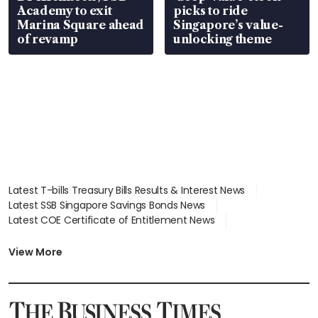
Academy to exit
picks to ride
Marina Square ahead
Singapore’s value-
of revamp
unlocking theme
Latest T-bills Treasury Bills Results & Interest News
Latest SSB Singapore Savings Bonds News
Latest COE Certificate of Entitlement News
Latest Johor-Singapore SEZ News
Latest BTO Build To Order & Sales of Balance News
View More
Latest STI Straits Times Index News
Latest SGX Dividends, Share Price News
Latest Bonds Market News
Latest Singapore Stocks To Buy News