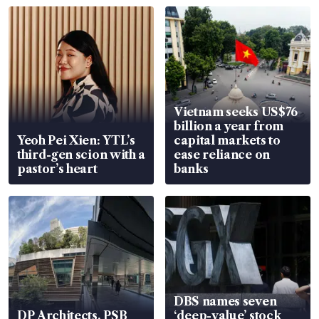
Vietnam seeks US$76
billion a year from
Yeoh Pei Xien: YTL’s
capital markets to
third-gen scion with a
ease reliance on
pastor’s heart
banks
DBS names seven
DP Architects, PSB
‘deep-value’ stock