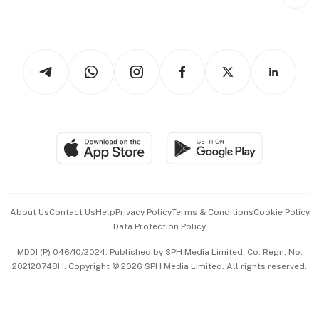
Style & Society
Capital Markets & Currencies
Working Life
thrive
Newsletters
Watches & Jewellery
Tech in Asia
Podcasts
Arts & Design
Asean Business
Personal Subscription
BT Luxe
Global Enterprise
Group Subscription
Travel & Wellness
SGSME
Paid Press Release
Hospitality Partners
Advertise with Us
Events & Awards
About Us
Contact Us
Help
Privacy Policy
Terms & Conditions
Cookie Policy
Data Protection Policy
中文版 (beta)
MDDI (P) 046/10/2024. Published by SPH Media Limited, Co. Regn. No.
202120748H. Copyright © 2026 SPH Media Limited. All rights reserved.