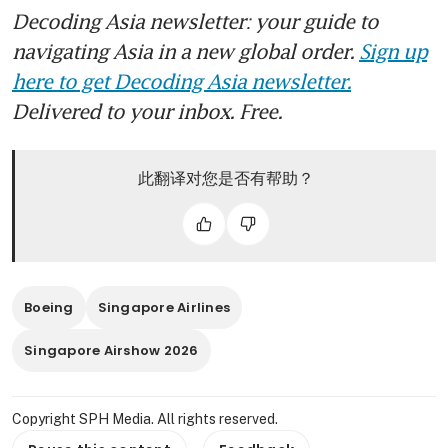
Decoding Asia newsletter: your guide to
navigating Asia in a new global order.
Sign up
here to get Decoding Asia newsletter.
Delivered to your inbox. Free.
此翻译对您是否有帮助？
Boeing
Singapore Airlines
Singapore Airshow 2026
Copyright SPH Media. All rights reserved.