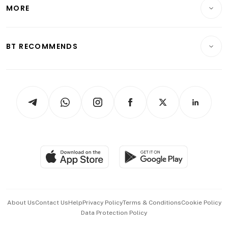
Startups & Tech
MORE
Food & Drink
Crypto & Alternative Assets
Transport & Logistics
Opinion & Features
E-paper
Motoring
Insurance
Consumer & Healthcare
ESG
BT RECOMMENDS
Videos
Style & Society
Capital Markets & Currencies
Working Life
thrive
Newsletters
Watches & Jewellery
Tech in Asia
Podcasts
Arts & Design
Asean Business
Personal Subscription
BT Luxe
Global Enterprise
Group Subscription
Travel & Wellness
SGSME
Paid Press Release
Hospitality Partners
Advertise with Us
Events & Awards
About Us
Contact Us
Help
Privacy Policy
Terms & Conditions
Cookie Policy
Data Protection Policy
中文版 (beta)