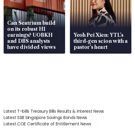
Can Seatrium build
on its robust H1
earnings? UOBKH
Yeoh Pei Xien: YTL’s
and DBS analysts
third-gen scion with a
have divided views
pastor’s heart
Latest T-bills Treasury Bills Results & Interest News
Latest SSB Singapore Savings Bonds News
Latest COE Certificate of Entitlement News
Latest Johor-Singapore SEZ News