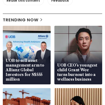
Reuse this content
Feedback
TRENDING NOW
UOB to sell asset
management arm to
UOB CEO’s youngest
Allianz Global
child Grant Wee
Investors for S$555
turns burnout into a
million
wellness business