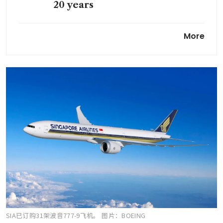
20 years
Emirates orders 65 Boeing
More
777X planes in US$38b deal
Boeing reports US$5.4b loss on
large hit from 777X aircraft
delays
SIA已订购31架波音777-9飞机。
图片：BOEING