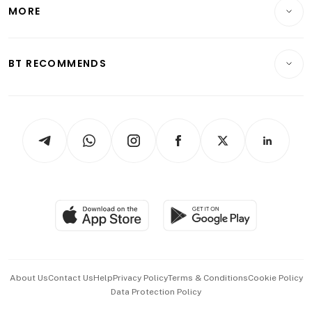
Startups & Tech
MORE
Food & Drink
Crypto & Alternative Assets
Transport & Logistics
Opinion & Features
E-paper
Motoring
Insurance
Consumer & Healthcare
ESG
BT RECOMMENDS
Videos
Style & Society
Capital Markets & Currencies
Working Life
thrive
Newsletters
Watches & Jewellery
Tech in Asia
Podcasts
Arts & Design
Asean Business
Personal Subscription
BT Luxe
Global Enterprise
Group Subscription
Travel & Wellness
SGSME
Paid Press Release
Hospitality Partners
Advertise with Us
Events & Awards
About Us
Contact Us
Help
Privacy Policy
Terms & Conditions
Cookie Policy
Data Protection Policy
中文版 (beta)