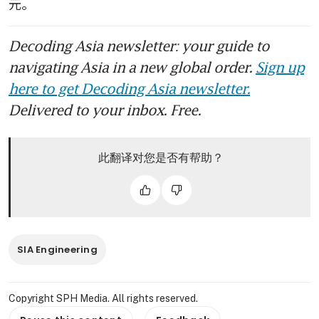
元。
Decoding Asia newsletter: your guide to
navigating Asia in a new global order.
Sign up
here to get Decoding Asia newsletter.
Delivered to your inbox. Free.
此翻译对您是否有帮助？
SIA Engineering
Copyright SPH Media. All rights reserved.