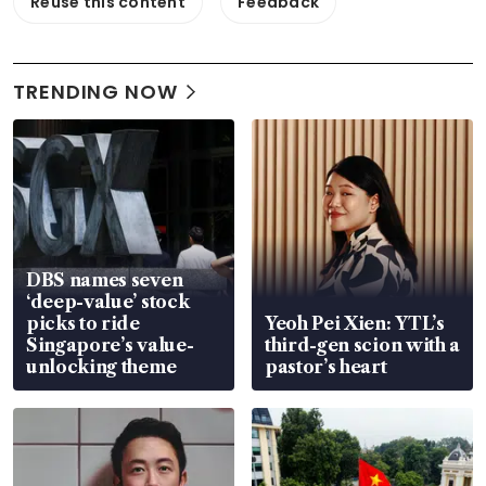
Reuse this content
Feedback
TRENDING NOW
DBS names seven
‘deep-value’ stock
picks to ride
Yeoh Pei Xien: YTL’s
Singapore’s value-
third-gen scion with a
unlocking theme
pastor’s heart