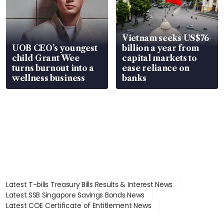
Vietnam seeks US$76
UOB CEO’s youngest
billion a year from
child Grant Wee
capital markets to
turns burnout into a
ease reliance on
wellness business
banks
Latest T-bills Treasury Bills Results & Interest News
Latest SSB Singapore Savings Bonds News
Latest COE Certificate of Entitlement News
Latest Johor-Singapore SEZ News