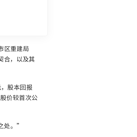
、与市区重建局
天然契合，以及其
元，股本回报
其股价较首次公
之处。”