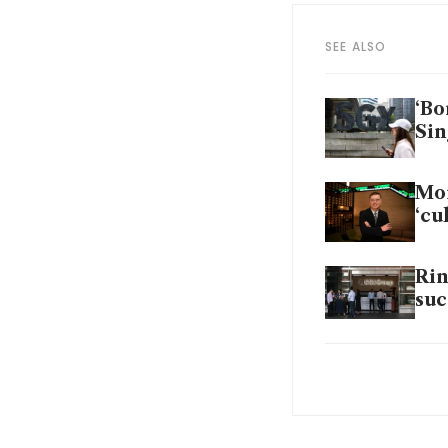
SEE ALSO
‘Bo
Sin
Mor
‘cu
Rin
suc
‘Re
exo