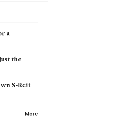
or a
just the
 own S-Reit
s to
More