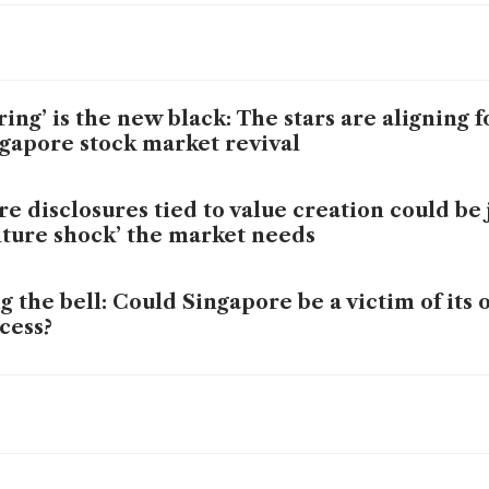
ring’ is the new black: The stars are aligning f
gapore stock market revival
e disclosures tied to value creation could be 
lture shock’ the market needs
g the bell: Could Singapore be a victim of its
cess?
ally different’: SGX RegCo’s Tan Boon Gin look
rcise S-chip ghosts