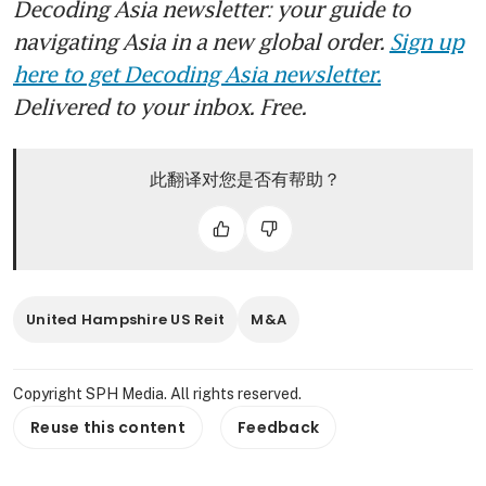
Decoding Asia newsletter: your guide to
navigating Asia in a new global order.
Sign up
here to get Decoding Asia newsletter.
Delivered to your inbox. Free.
此翻译对您是否有帮助？
United Hampshire US Reit
M&A
Copyright SPH Media. All rights reserved.
Reuse this content
Feedback