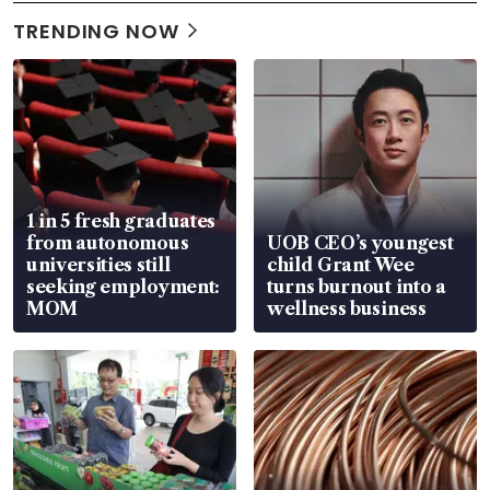
TRENDING NOW
1 in 5 fresh graduates
from autonomous
UOB CEO’s youngest
universities still
child Grant Wee
seeking employment:
turns burnout into a
MOM
wellness business