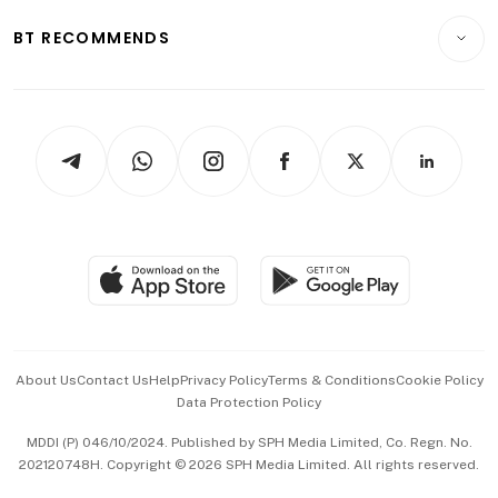
E-paper
Motoring
Insurance
Consumer & Healthcare
ESG
BT RECOMMENDS
Videos
Style & Society
Capital Markets & Currencies
Working Life
thrive
Newsletters
Watches & Jewellery
Tech in Asia
Podcasts
Arts & Design
Asean Business
Personal Subscription
BT Luxe
Global Enterprise
Group Subscription
Travel & Wellness
SGSME
Paid Press Release
Hospitality Partners
Advertise with Us
Events & Awards
About Us
Contact Us
Help
Privacy Policy
Terms & Conditions
Cookie Policy
Data Protection Policy
中文版 (beta)
MDDI (P) 046/10/2024. Published by SPH Media Limited, Co. Regn. No.
202120748H. Copyright © 2026 SPH Media Limited. All rights reserved.