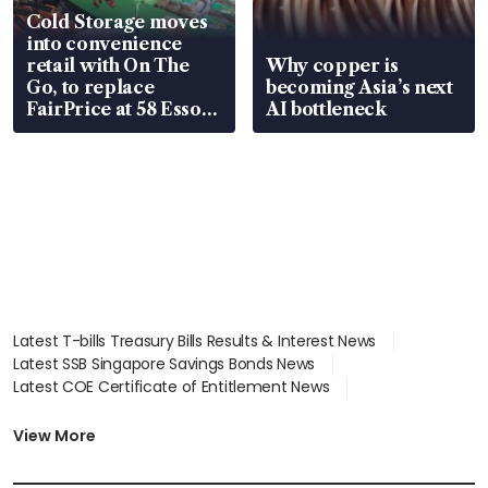
Cold Storage moves
into convenience
retail with On The
Why copper is
Go, to replace
becoming Asia’s next
FairPrice at 58 Esso
AI bottleneck
stations
Latest T-bills Treasury Bills Results & Interest News
Latest SSB Singapore Savings Bonds News
Latest COE Certificate of Entitlement News
Latest Johor-Singapore SEZ News
Latest BTO Build To Order & Sales of Balance News
View More
Latest STI Straits Times Index News
Latest SGX Dividends, Share Price News