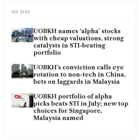
SEE ALSO
UOBKH names ‘alpha’ stocks
with cheap valuations, strong
catalysts in STI-beating
portfolio
UOBKH’s conviction calls eye
rotation to non-tech in China,
bets on laggards in Malaysia
UOBKH portfolio of alpha
picks beats STI in July; new top
choices for Singapore,
Malaysia named