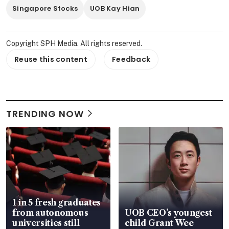
Singapore Stocks
UOB Kay Hian
Copyright SPH Media. All rights reserved.
Reuse this content
Feedback
TRENDING NOW
1 in 5 fresh graduates
from autonomous
UOB CEO’s youngest
universities still
child Grant Wee