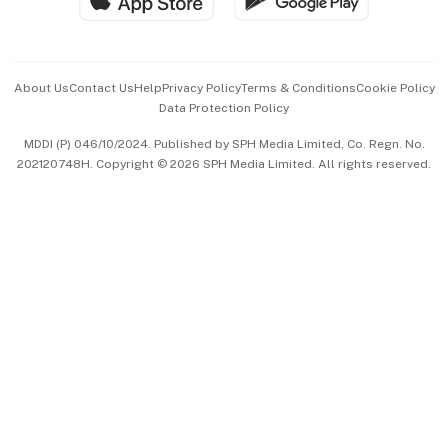
Advertise with Us
Events & Awards
About Us
Contact Us
Help
Privacy Policy
Terms & Conditions
Cookie Policy
Data Protection Policy
中文版 (beta)
MDDI (P) 046/10/2024. Published by SPH Media Limited, Co. Regn. No.
202120748H. Copyright © 2026 SPH Media Limited. All rights reserved.