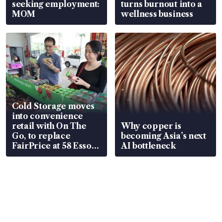
seeking employment:
turns burnout into a
MOM
wellness business
Cold Storage moves
into convenience
retail with On The
Why copper is
Go, to replace
becoming Asia’s next
FairPrice at 58 Esso
AI bottleneck
stations