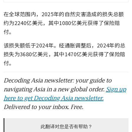
demand for climate-resilient
infrastructure
在全球范围内，2025年的自然灾害造成的损失总额
Homeowners battle insurers
约为2240亿美元，其中1080亿美元获得了保险赔
over US$2.9 trillion climate
付。
risk
该损失额低于2024年。经通胀调整后，2024年的总
损失为3680亿美元，其中1470亿美元获得了保险赔
付。
Decoding Asia newsletter: your guide to
navigating Asia in a new global order.
Sign up
here to get Decoding Asia newsletter.
Delivered to your inbox. Free.
此翻译对您是否有帮助？