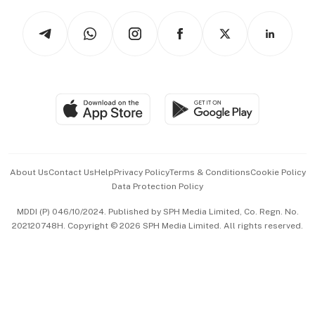
Tech in Asia
Podcasts
Arts & Design
Asean Business
Personal Subscription
BT Luxe
Global Enterprise
Group Subscription
Travel & Wellness
SGSME
Paid Press Release
Hospitality Partners
Advertise with Us
Events & Awards
About Us
Contact Us
Help
Privacy Policy
Terms & Conditions
Cookie Policy
Data Protection Policy
中文版 (beta)
MDDI (P) 046/10/2024. Published by SPH Media Limited, Co. Regn. No.
202120748H. Copyright © 2026 SPH Media Limited. All rights reserved.