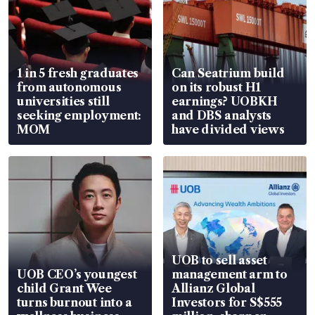
1 in 5 fresh graduates
Can Seatrium build
from autonomous
on its robust H1
universities still
earnings? UOBKH
seeking employment:
and DBS analysts
MOM
have divided views
UOB to sell asset
UOB CEO’s youngest
management arm to
child Grant Wee
Allianz Global
turns burnout into a
Investors for S$555