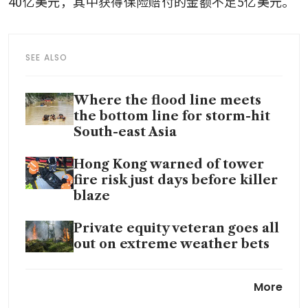
40亿美元，其中获得保险赔付的金额不足5亿美元。
SEE ALSO
Where the flood line meets
the bottom line for storm-hit
South-east Asia
Hong Kong warned of tower
fire risk just days before killer
blaze
Private equity veteran goes all
out on extreme weather bets
Typhoons and floods batter
More
Vietnam, fuelling investor