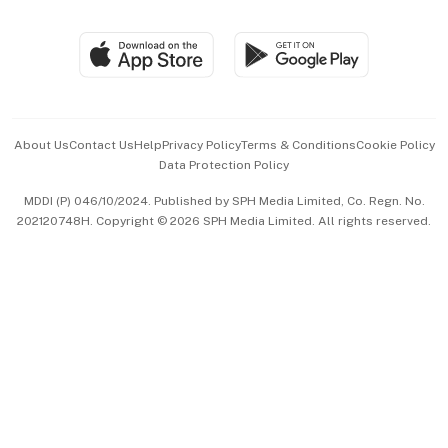
Global Enterprise
Group Subscription
Travel & Wellness
SGSME
Paid Press Release
Hospitality Partners
Advertise with Us
Events & Awards
About Us
Contact Us
Help
Privacy Policy
Terms & Conditions
Cookie Policy
Data Protection Policy
中文版 (beta)
MDDI (P) 046/10/2024. Published by SPH Media Limited, Co. Regn. No.
202120748H. Copyright © 2026 SPH Media Limited. All rights reserved.