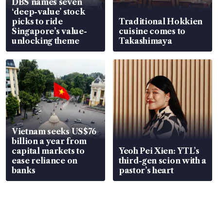
DBS names seven
‘deep-value’ stock
picks to ride
Traditional Hokkien
Singapore’s value-
cuisine comes to
unlocking theme
Takashimaya
Vietnam seeks US$76
billion a year from
capital markets to
Yeoh Pei Xien: YTL’s
ease reliance on
third-gen scion with a
banks
pastor’s heart