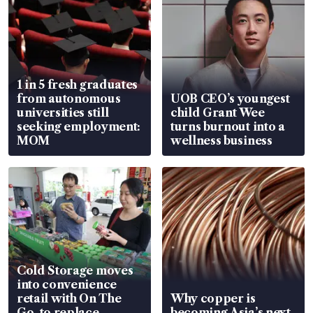
1 in 5 fresh graduates
from autonomous
UOB CEO’s youngest
universities still
child Grant Wee
seeking employment:
turns burnout into a
MOM
wellness business
Cold Storage moves
into convenience
retail with On The
Why copper is
Go, to replace
becoming Asia’s next