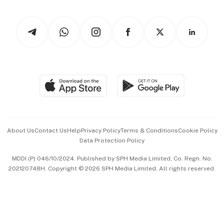
Newsletters
Watches & Jewellery
Tech in Asia
Podcasts
Arts & Design
Asean Business
Personal Subscription
BT Luxe
Global Enterprise
Group Subscription
Travel & Wellness
SGSME
Paid Press Release
Hospitality Partners
Advertise with Us
Events & Awards
About Us
Contact Us
Help
Privacy Policy
Terms & Conditions
Cookie Policy
Data Protection Policy
中文版 (beta)
MDDI (P) 046/10/2024. Published by SPH Media Limited, Co. Regn. No.
202120748H. Copyright © 2026 SPH Media Limited. All rights reserved.