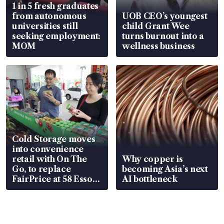
1 in 5 fresh graduates
from autonomous
UOB CEO’s youngest
universities still
child Grant Wee
seeking employment:
turns burnout into a
MOM
wellness business
Cold Storage moves
into convenience
retail with On The
Why copper is
Go, to replace
becoming Asia’s next
FairPrice at 58 Esso
AI bottleneck
stations