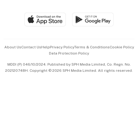
Global Enterprise
Group Subscription
Travel & Wellness
SGSME
Paid Press Release
Hospitality Partners
Advertise with Us
Events & Awards
About Us
Contact Us
Help
Privacy Policy
Terms & Conditions
Cookie Policy
Data Protection Policy
中文版 (beta)
MDDI (P) 046/10/2024. Published by SPH Media Limited, Co. Regn. No.
202120748H. Copyright © 2026 SPH Media Limited. All rights reserved.