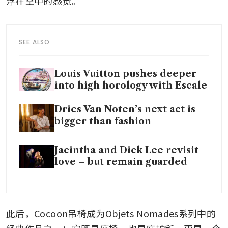
浮在空中的感觉。”
SEE ALSO
Louis Vuitton pushes deeper
into high horology with Escale
Dries Van Noten’s next act is
bigger than fashion
Jacintha and Dick Lee revisit
love – but remain guarded
此后，Cocoon吊椅成为Objets Nomades系列中的