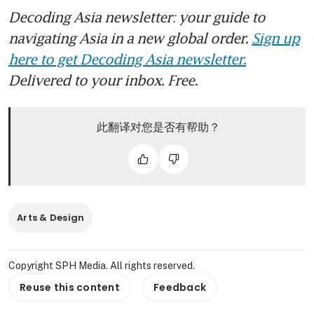
Decoding Asia newsletter: your guide to
navigating Asia in a new global order.
Sign up
here to get Decoding Asia newsletter.
Delivered to your inbox. Free.
此翻译对您是否有帮助？
Arts & Design
Copyright SPH Media. All rights reserved.
Reuse this content
Feedback