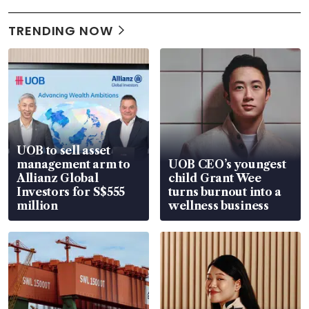
TRENDING NOW
UOB to sell asset
management arm to
UOB CEO’s youngest
Allianz Global
child Grant Wee
Investors for S$555
turns burnout into a
million
wellness business