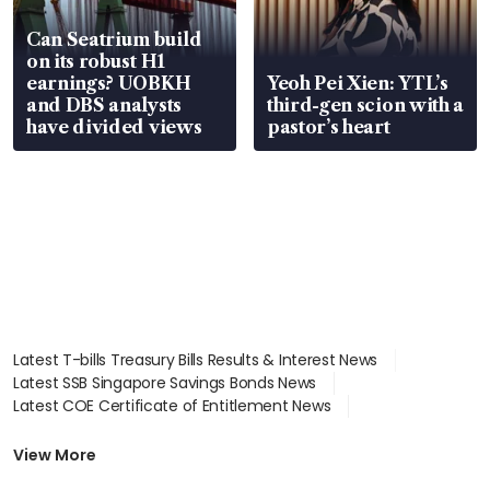
Can Seatrium build
on its robust H1
earnings? UOBKH
Yeoh Pei Xien: YTL’s
and DBS analysts
third-gen scion with a
have divided views
pastor’s heart
Latest T-bills Treasury Bills Results & Interest News
Latest SSB Singapore Savings Bonds News
Latest COE Certificate of Entitlement News
Latest Johor-Singapore SEZ News
Latest BTO Build To Order & Sales of Balance News
View More
Latest STI Straits Times Index News