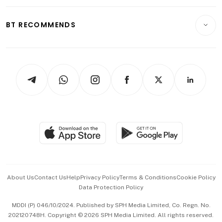
Opinion & Features
E-paper
Motoring
Insurance
Consumer & Healthcare
ESG
BT RECOMMENDS
Videos
Style & Society
Capital Markets & Currencies
Working Life
thrive
Newsletters
Watches & Jewellery
Tech in Asia
Podcasts
Arts & Design
Asean Business
Personal Subscription
BT Luxe
Global Enterprise
Group Subscription
Travel & Wellness
SGSME
Paid Press Release
Hospitality Partners
Advertise with Us
Events & Awards
About Us
Contact Us
Help
Privacy Policy
Terms & Conditions
Cookie Policy
Data Protection Policy
中文版 (beta)
MDDI (P) 046/10/2024. Published by SPH Media Limited, Co. Regn. No.
202120748H. Copyright © 2026 SPH Media Limited. All rights reserved.