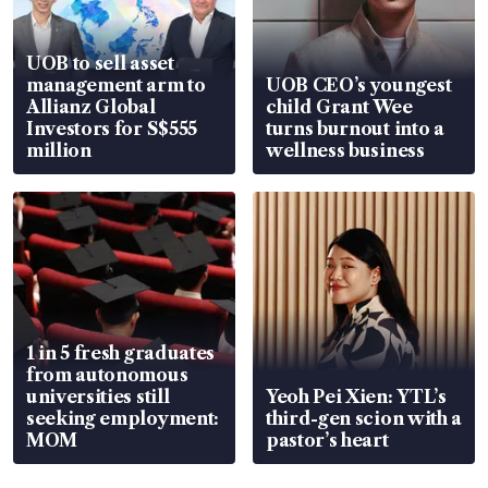
UOB to sell asset
management arm to
UOB CEO’s youngest
Allianz Global
child Grant Wee
Investors for S$555
turns burnout into a
million
wellness business
1 in 5 fresh graduates
from autonomous
universities still
Yeoh Pei Xien: YTL’s
seeking employment:
third-gen scion with a
MOM
pastor’s heart