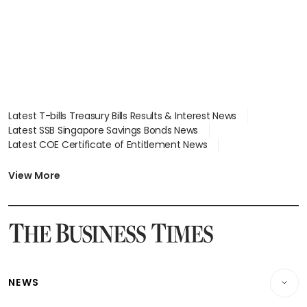
Latest T-bills Treasury Bills Results & Interest News
Latest SSB Singapore Savings Bonds News
Latest COE Certificate of Entitlement News
Latest Johor-Singapore SEZ News
Latest BTO Build To Order & Sales of Balance News
View More
Latest STI Straits Times Index News
Latest SGX Dividends, Share Price News
Latest Bonds Market News
Latest Singapore Stocks To Buy News
Latest Singapore Economy News
NEWS