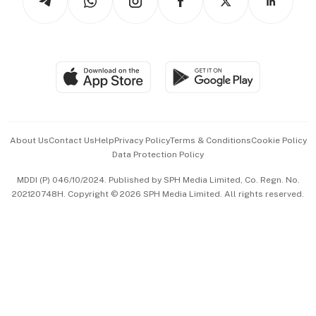
Asean Business
Personal Subscription
BT Luxe
Global Enterprise
Group Subscription
Travel & Wellness
SGSME
Paid Press Release
Hospitality Partners
Advertise with Us
Events & Awards
About Us
Contact Us
Help
Privacy Policy
Terms & Conditions
Cookie Policy
Data Protection Policy
中文版 (beta)
MDDI (P) 046/10/2024. Published by SPH Media Limited, Co. Regn. No.
202120748H. Copyright © 2026 SPH Media Limited. All rights reserved.