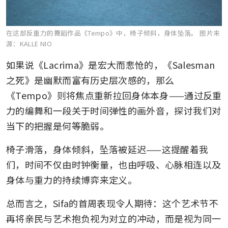
在这部反重力的舞蹈作品《Tempo》中，椅子倾斜，身体坠落。
图片来
源：KALLE NIO
如果说《Lacrima》是宏大而悲怆的，《Salesman
之死》是幽默而富有历史层次感的，那么
《Tempo》则将焦点重新拉回身体本身——通过反重
力的编舞和一段关于时间弹性的画外音，探讨我们对
当下的把握是何等脆弱。
椅子滑落，身体倾斜，坠落被延迟——这提醒着我
们，时间不仅由时钟衡量，也由呼吸、心脉相连以及
身体与重力的持续博弈来定义。
总而言之，Sifa的首周表现令人期待：这个艺术节不
再将亲民与艺术抱负视为对立的冲动，而是视为同一