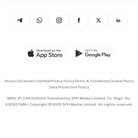
Newsletters
Watches & Jewellery
Tech in Asia
Podcasts
Arts & Design
Asean Business
Personal Subscription
BT Luxe
Global Enterprise
Group Subscription
Travel & Wellness
SGSME
Paid Press Release
Hospitality Partners
Advertise with Us
Events & Awards
About Us
Contact Us
Help
Privacy Policy
Terms & Conditions
Cookie Policy
Data Protection Policy
中文版 (beta)
MDDI (P) 046/10/2024. Published by SPH Media Limited, Co. Regn. No.
202120748H. Copyright © 2026 SPH Media Limited. All rights reserved.