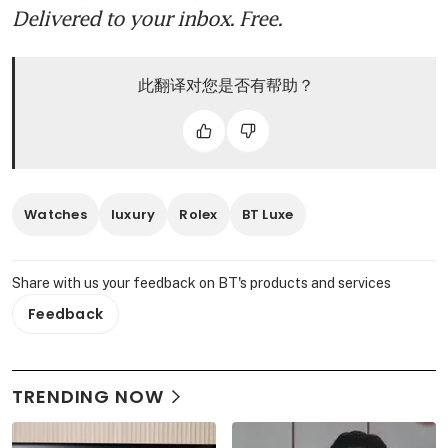
Delivered to your inbox. Free.
此翻译对您是否有帮助？
Watches
luxury
Rolex
BT Luxe
Share with us your feedback on BT's products and services
Feedback
TRENDING NOW