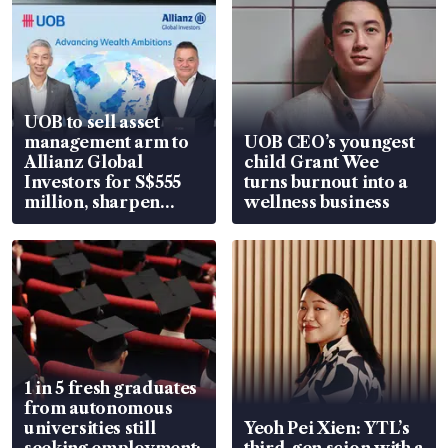
UOB to sell asset
management arm to
UOB CEO’s youngest
Allianz Global
child Grant Wee
Investors for S$555
turns burnout into a
million, sharpen
wellness business
wealth advisory
focus
1 in 5 fresh graduates
from autonomous
universities still
Yeoh Pei Xien: YTL’s