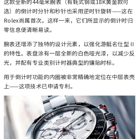
这款全新的44毫米腕表（有蚝式钢或18K黄金款可
选）的倒计时分针和秒针也采用逆时针旋转——这在
Rolex尚属首次。这样一来，它们所显示的倒计时归
零信息便清晰易读。
腕表还增添了独特的设计元素，以强化游艇名仕型 II 
的特性。表盘涂有一层全新的白色哑光漆，以减少反
光，并配有专业类别计时器典型的镶贴时标。
用于倒计时功能的内圈被非常精确地定位在中层表壳
上——这项技术已申请专利。