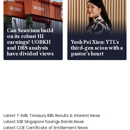
Can Seatrium build
on its robust H1
earnings? UOBKH
Yeoh Pei Xien: YTL’s
and DBS analysts
third-gen scion with a
have divided views
pastor’s heart
Latest T-bills Treasury Bills Results & Interest News
Latest SSB Singapore Savings Bonds News
Latest COE Certificate of Entitlement News