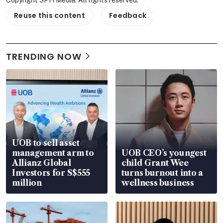
Reuse this content
Feedback
TRENDING NOW
UOB to sell asset
management arm to
UOB CEO’s youngest
Allianz Global
child Grant Wee
Investors for S$555
turns burnout into a
million
wellness business