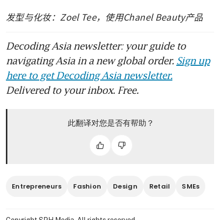
发型与化妆：Zoel Tee，使用Chanel Beauty产品
Decoding Asia newsletter: your guide to
navigating Asia in a new global order.
Sign up
here to get Decoding Asia newsletter.
Delivered to your inbox. Free.
此翻译对您是否有帮助？
Entrepreneurs
Fashion
Design
Retail
SMEs
Copyright SPH Media. All rights reserved.