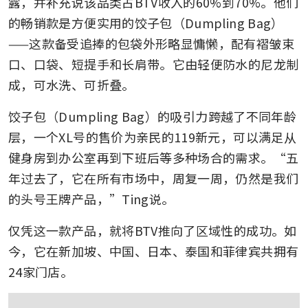
露，并补充说该品类占BTV收入的60%到70%。他们
的畅销款是方便实用的饺子包（Dumpling Bag）
——这款备受追捧的包袋外形略显慵懒，配有褶皱束
口、口袋、短提手和长肩带。它由轻便防水的尼龙制
成，可水洗、可折叠。
饺子包（Dumpling Bag）的吸引力跨越了不同年龄
层，一个XL号的售价为亲民的119新元，可以满足从
健身房到办公室再到下班后等多种场合的需求。“五
年过去了，它在所有市场中，周复一周，仍然是我们
的头号王牌产品，”Ting说。
仅凭这一款产品，就将BTV推向了区域性的成功。如
今，它在新加坡、中国、日本、泰国和菲律宾共拥有
24家门店。