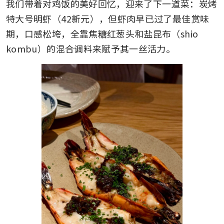
我们带着对鸡饭的美好回忆，迎来了下一道菜：炭烤
特大号明虾（42新元），但虾肉早已过了最佳赏味
期，口感松垮，全靠焦糖红葱头和盐昆布（shio 
kombu）的混合调料来赋予其一丝活力。