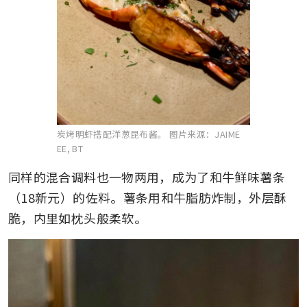
炭烤明虾搭配洋葱昆布酱。
图片来源：JAIME
EE, BT
同样的混合调料也一物两用，成为了和牛鲜味薯条
（18新元）的佐料。薯条用和牛脂肪炸制，外层酥
脆，内里如枕头般柔软。