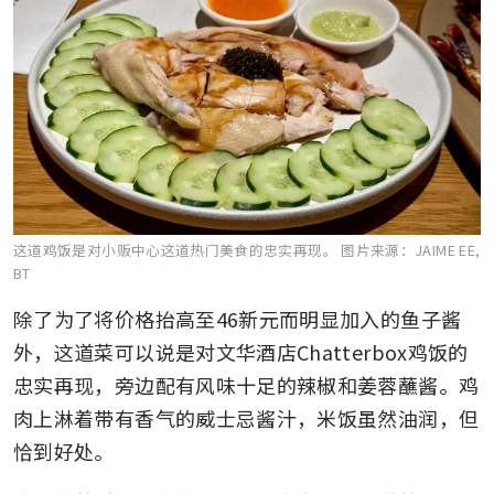
这道鸡饭是对小贩中心这道热门美食的忠实再现。
图片来源：JAIME EE,
BT
除了为了将价格抬高至46新元而明显加入的鱼子酱
外，这道菜可以说是对文华酒店Chatterbox鸡饭的
忠实再现，旁边配有风味十足的辣椒和姜蓉蘸酱。鸡
肉上淋着带有香气的威士忌酱汁，米饭虽然油润，但
恰到好处。