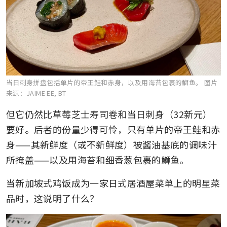
当日刺身拼盘包括单片的帝王鲑和赤身，以及用海苔包裹的鰤鱼。
图片
来源：JAIME EE, BT
但它仍然比草莓芝士寿司卷和当日刺身（32新元）
要好。后者的份量少得可怜，只有单片的帝王鲑和赤
身——其新鲜度（或不新鲜度）被酱油基底的调味汁
所掩盖——以及用海苔和细香葱包裹的鰤鱼。
当新加坡式鸡饭成为一家日式居酒屋菜单上的明星菜
品时，这说明了什么？