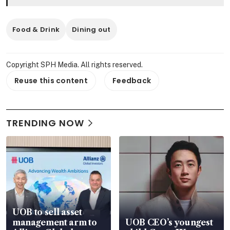
Food & Drink
Dining out
Copyright SPH Media. All rights reserved.
Reuse this content
Feedback
TRENDING NOW
UOB to sell asset
management arm to
UOB CEO’s youngest