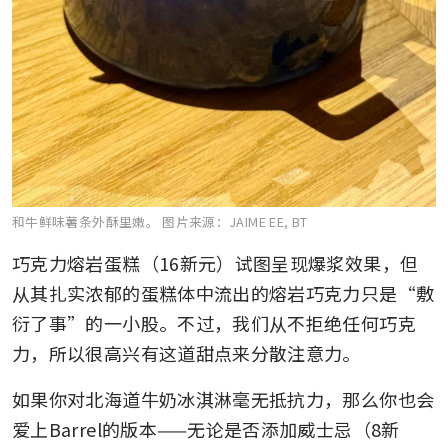
和牛鲜味薯条外酥里嫩。
图片来源：JAIME EE, BT
巧克力熔岩蛋糕（16新元）试图呈现爆浆效果，但
从其扎实浓郁的蛋糕体中流出的熔岩巧克力只是“敷
衍了事”的一小股。不过，我们从不拒绝任何巧克
力，所以很高兴有这道甜点来分散注意力。
如果你对北海道牛奶冰淇淋毫无抵抗力，那么你也会
爱上Barrel的版本——无论是否添加威士忌（8新