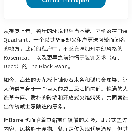
Get the free report
从视觉上看，餐厅的环境也相当不错。它坐落在The 
Quadrant，一个以其华丽却又租户更迭频繁而闻名
的地方，此前的租户中，不乏充满加州梦幻风格的
Rosemead，以及更早之前钟情于装饰艺术（Art 
Deco）的The Black Swan。
如今，高耸的天花板上铺设着木条和弧形金属梁，让
人仿佛置身于一个巨大的威士忌酒桶内部。饱满的人
造革卡座、质朴的砖墙和开放式火焰烤架，共同营造
出传统威士忌酿造的意象。
但Barrel也面临着重蹈前任覆辙的风险，即形式盖过
内容，风格胜于食物。餐厅定位为现代居酒屋，但其