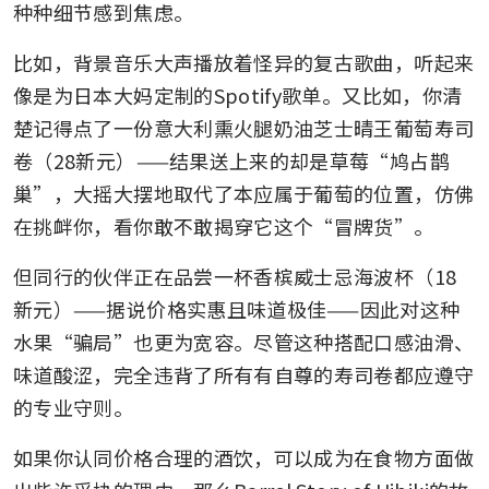
种种细节感到焦虑。
比如，背景音乐大声播放着怪异的复古歌曲，听起来
像是为日本大妈定制的Spotify歌单。又比如，你清
楚记得点了一份意大利熏火腿奶油芝士晴王葡萄寿司
卷（28新元）——结果送上来的却是草莓“鸠占鹊
巢”，大摇大摆地取代了本应属于葡萄的位置，仿佛
在挑衅你，看你敢不敢揭穿它这个“冒牌货”。
但同行的伙伴正在品尝一杯香槟威士忌海波杯（18
新元）——据说价格实惠且味道极佳——因此对这种
水果“骗局”也更为宽容。尽管这种搭配口感油滑、
味道酸涩，完全违背了所有有自尊的寿司卷都应遵守
的专业守则。
如果你认同价格合理的酒饮，可以成为在食物方面做