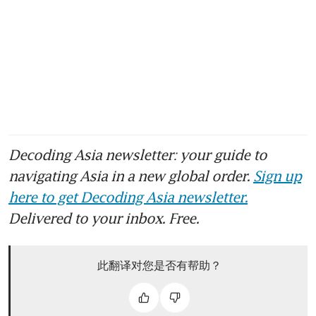
Decoding Asia newsletter: your guide to
navigating Asia in a new global order.
Sign up
here to get Decoding Asia newsletter.
Delivered to your inbox. Free.
此翻译对您是否有帮助？