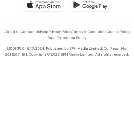
SGSME
Paid Press Release
Hospitality Partners
Advertise with Us
Events & Awards
About Us
Contact Us
Help
Privacy Policy
Terms & Conditions
Cookie Policy
Data Protection Policy
中文版 (beta)
MDDI (P) 046/10/2024. Published by SPH Media Limited, Co. Regn. No.
202120748H. Copyright © 2026 SPH Media Limited. All rights reserved.