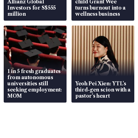
Allianz Global
child Grant Wee
Investors for S$555
turns burnout into a
million
wellness business
1 in 5 fresh graduates
from autonomous
universities still
Yeoh Pei Xien: YTL’s
seeking employment:
third-gen scion with a
MOM
pastor’s heart