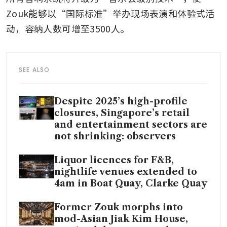
Zouk能够以“国际标准”举办现场表演和体验式活
动，容纳人数可增至3500人。
SEE ALSO
Despite 2025’s high-profile
closures, Singapore’s retail
and entertainment sectors are
not shrinking: observers
Liquor licences for F&B,
nightlife venues extended to
4am in Boat Quay, Clarke Quay
Former Zouk morphs into
mod-Asian Jiak Kim House,