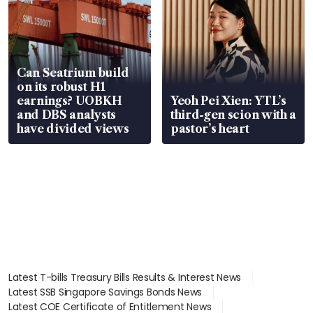
Can Seatrium build
on its robust H1
earnings? UOBKH
Yeoh Pei Xien: YTL’s
and DBS analysts
third-gen scion with a
have divided views
pastor’s heart
Latest T-bills Treasury Bills Results & Interest News
Latest SSB Singapore Savings Bonds News
Latest COE Certificate of Entitlement News