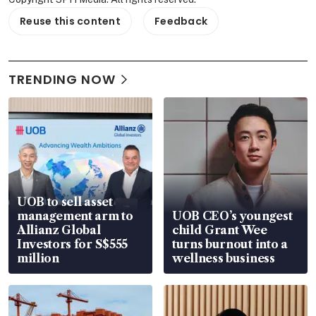
Reuse this content
Feedback
TRENDING NOW
UOB to sell asset
management arm to
UOB CEO’s youngest
Allianz Global
child Grant Wee
Investors for S$555
turns burnout into a
million
wellness business