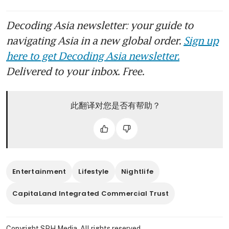
Decoding Asia newsletter: your guide to
navigating Asia in a new global order.
Sign up
here to get Decoding Asia newsletter.
Delivered to your inbox. Free.
此翻译对您是否有帮助？
Entertainment
Lifestyle
Nightlife
CapitaLand Integrated Commercial Trust
Copyright SPH Media. All rights reserved.