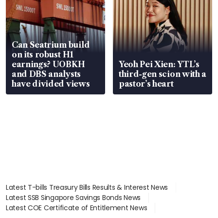
Can Seatrium build
on its robust H1
earnings? UOBKH
Yeoh Pei Xien: YTL’s
and DBS analysts
third-gen scion with a
have divided views
pastor’s heart
Latest T-bills Treasury Bills Results & Interest News
Latest SSB Singapore Savings Bonds News
Latest COE Certificate of Entitlement News