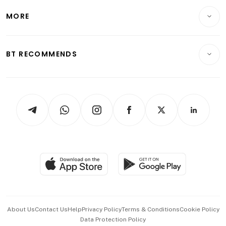
Personal Finance
Telcos, Media & Tech
Startups & Tech
MORE
Food & Drink
Crypto & Alternative Assets
Transport & Logistics
Opinion & Features
E-paper
Motoring
Insurance
Consumer & Healthcare
ESG
BT RECOMMENDS
Videos
Style & Society
Capital Markets & Currencies
Working Life
thrive
Newsletters
Watches & Jewellery
Tech in Asia
Podcasts
Arts & Design
Asean Business
Personal Subscription
BT Luxe
Global Enterprise
Group Subscription
Travel & Wellness
SGSME
Paid Press Release
Hospitality Partners
Advertise with Us
Events & Awards
About Us
Contact Us
Help
Privacy Policy
Terms & Conditions
Cookie Policy
Data Protection Policy
中文版 (beta)