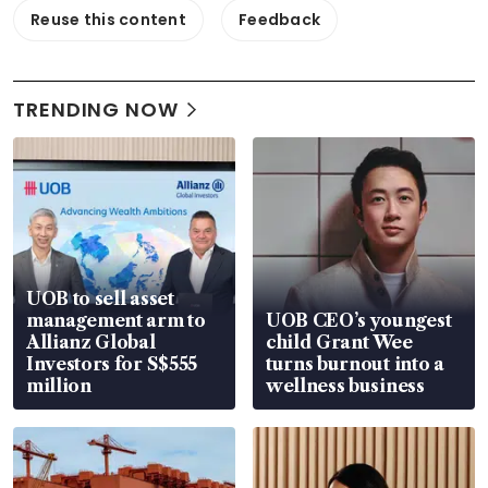
Reuse this content
Feedback
TRENDING NOW
UOB to sell asset
management arm to
UOB CEO’s youngest
Allianz Global
child Grant Wee
Investors for S$555
turns burnout into a
million
wellness business