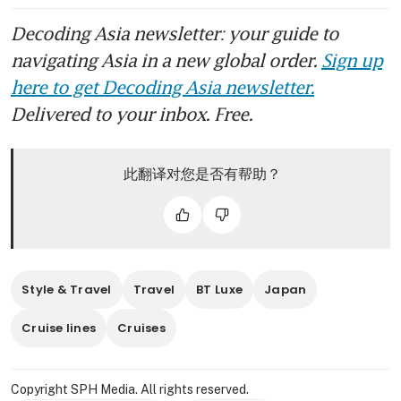
Decoding Asia newsletter: your guide to
navigating Asia in a new global order.
Sign up
here to get Decoding Asia newsletter.
Delivered to your inbox. Free.
此翻译对您是否有帮助？
Style & Travel
Travel
BT Luxe
Japan
Cruise lines
Cruises
Copyright SPH Media. All rights reserved.