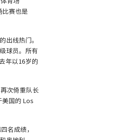
克体育场
这场比赛也是
的出线热门。
级球员。所有
他去年以16岁的
再次倚重队长 
于美国的 Los 
第四名成绩，
和奥地利。