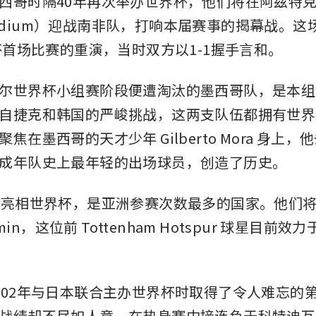
西哥时隔40年再次举办世界杯，他们将在阿兹特
 Stadium）迎战南非队，打响本届赛事的揭幕战。
界杯首场比赛的重演，当时双方以1-1握手言和。
尔世界杯小组赛阶段便遭淘汰的墨西哥队，是本组
自捷克和韩国的严峻挑战，这两支队伍都拥有世界
焦在墨西哥的天才少年 Gilberto Mora 身上，
成年队史上最年轻的出场球员，创造了历史。
次亮相世界杯，是亚洲参赛次数最多的国家。他们将
-min，这位前 Tottenham Hotspur 球星目前效力
。
002年与日本联合主办世界杯时取得了令人难忘的
战绩却不尽如人意，在热身赛中接连负于科特迪瓦