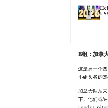
Hel
US
Fif
off
B组：加拿
这是另一个四
小组头名的热
加拿大队从未在
下，他们或许会更
Leeds Un