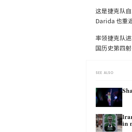
这是捷克队自2
Darida
率领捷克队进攻锋线
国历史第四射
SEE ALSO
Sha
Ira
in 