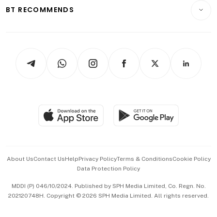
Insurance
Consumer & Healthcare
ESG
BT RECOMMENDS
Videos
Style & Society
Capital Markets & Currencies
Working Life
thrive
Newsletters
Watches & Jewellery
Tech in Asia
Podcasts
Arts & Design
Asean Business
Personal Subscription
BT Luxe
Global Enterprise
Group Subscription
Travel & Wellness
SGSME
Paid Press Release
Hospitality Partners
Advertise with Us
Events & Awards
About Us
Contact Us
Help
Privacy Policy
Terms & Conditions
Cookie Policy
Data Protection Policy
中文版 (beta)
MDDI (P) 046/10/2024. Published by SPH Media Limited, Co. Regn. No.
202120748H. Copyright © 2026 SPH Media Limited. All rights reserved.