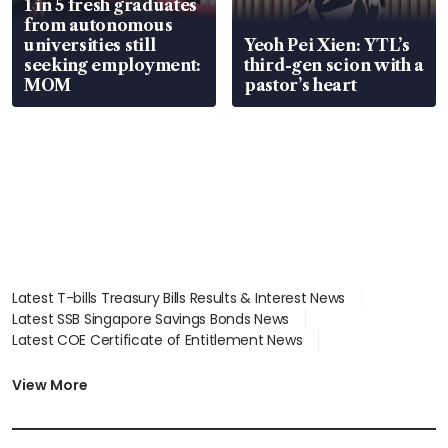
1 in 5 fresh graduates
from autonomous
universities still
Yeoh Pei Xien: YTL’s
seeking employment:
third-gen scion with a
MOM
pastor’s heart
Latest T-bills Treasury Bills Results & Interest News
Latest SSB Singapore Savings Bonds News
Latest COE Certificate of Entitlement News
Latest Johor-Singapore SEZ News
Latest BTO Build To Order & Sales of Balance News
View More
Latest STI Straits Times Index News
Latest SGX Dividends, Share Price News