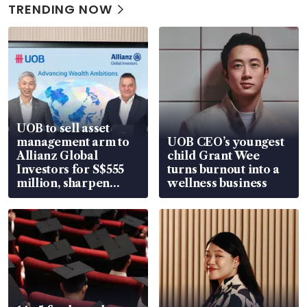
TRENDING NOW
UOB to sell asset
management arm to
UOB CEO’s youngest
Allianz Global
child Grant Wee
Investors for S$555
turns burnout into a
million, sharpen
wellness business
wealth advisory
focus