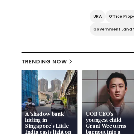
URA
Office Prop
Government Land 
TRENDING NOW
A ‘shadow bank’
UOB CEO’s
hiding in
youngest child
Singapore’s Little
Grant Wee turns
India casts light on
burnout into a