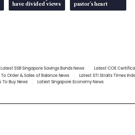
have divided views
pastor’s heart
Latest SSB Singapore Savings Bonds News
Latest COE Certific
d To Order & Sales of Balance News
Latest STI Straits Times In
s To Buy News
Latest Singapore Economy News