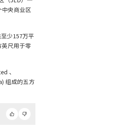
个中央商业区
至少157万平
方英尺用于零
ted
、
Asia) 组成的五方