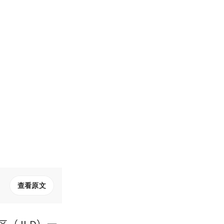
查看原文
区（JLD）一