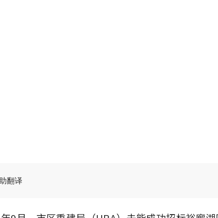
辅助翻译
024年9月，市区重建局（URA）未能成功招标裕廊湖