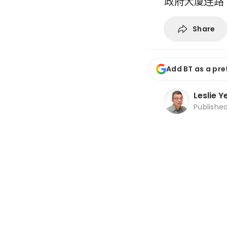
政府大厦连路（T
Share
Add BT as a pre
Leslie Y
Publishe