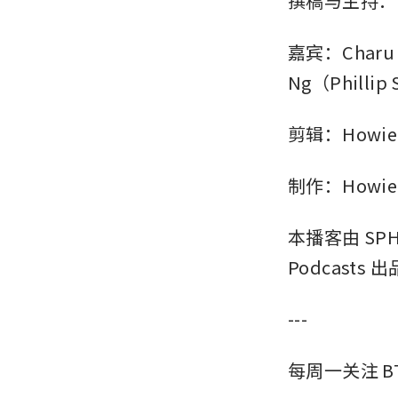
撰稿与主持：How
嘉宾：Charu 
Ng（Philli
剪辑：Howie L
制作：Howie Li
本播客由 SP
Podcasts 出
---
每周一关注 