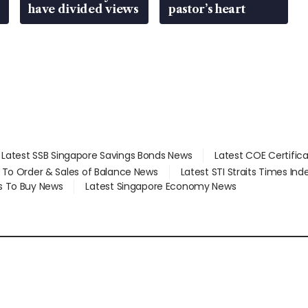
have divided views
pastor’s heart
Latest SSB Singapore Savings Bonds News
Latest COE Certific
d To Order & Sales of Balance News
Latest STI Straits Times In
s To Buy News
Latest Singapore Economy News