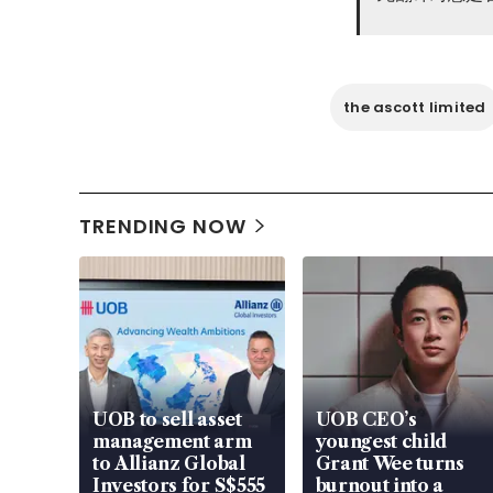
the ascott limited
TRENDING NOW
UOB to sell asset
UOB CEO’s
management arm
youngest child
to Allianz Global
Grant Wee turns
Investors for S$555
burnout into a