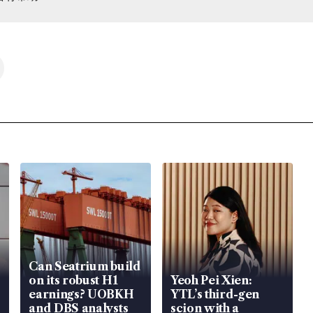
Can Seatrium build
on its robust H1
Yeoh Pei Xien:
earnings? UOBKH
YTL’s third-gen
and DBS analysts
scion with a