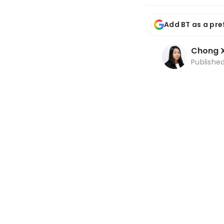
Add BT as a pre
Chong X
Publishe