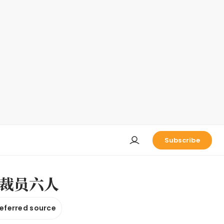
Subscribe
裁员六人
referred source