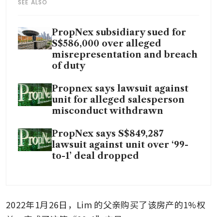
SEE ALSO
PropNex subsidiary sued for
S$586,000 over alleged
misrepresentation and breach
of duty
Propnex says lawsuit against
unit for alleged salesperson
misconduct withdrawn
PropNex says S$849,287
lawsuit against unit over ‘99-
to-1’ deal dropped
2022年1月26日，Lim 的父亲购买了该房产的1%权