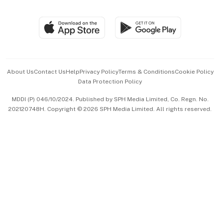
Global Enterprise
Group Subscription
Travel & Wellness
SGSME
Paid Press Release
Hospitality Partners
Advertise with Us
Events & Awards
About Us
Contact Us
Help
Privacy Policy
Terms & Conditions
Cookie Policy
Data Protection Policy
中文版 (beta)
MDDI (P) 046/10/2024. Published by SPH Media Limited, Co. Regn. No.
202120748H. Copyright © 2026 SPH Media Limited. All rights reserved.