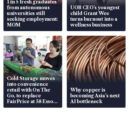
1 in 5 fresh graduates
from autonomous
UOB CEO’s youngest
universities still
child Grant Wee
seeking employment:
turns burnout into a
MOM
wellness business
Cold Storage moves
into convenience
retail with On The
Why copper is
Go, to replace
becoming Asia’s next
FairPrice at 58 Esso
AI bottleneck
stations