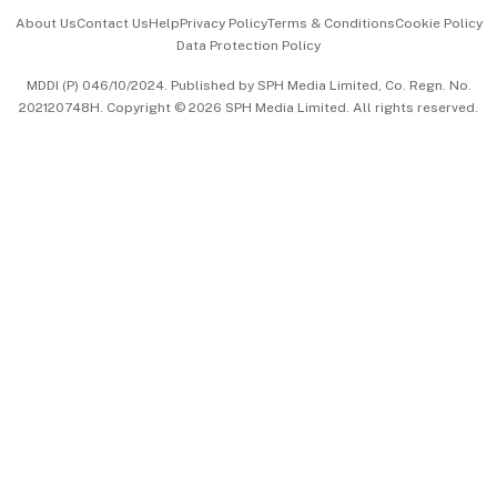
Events & Awards
About Us
Contact Us
Help
Privacy Policy
Terms & Conditions
Cookie Policy
Data Protection Policy
中文版 (beta)
MDDI (P) 046/10/2024. Published by SPH Media Limited, Co. Regn. No.
202120748H. Copyright © 2026 SPH Media Limited. All rights reserved.