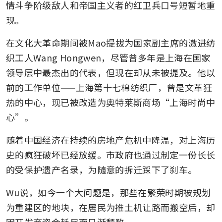
情斗争阶级敌人和帝国主义者的红卫兵口号短暂地重
现。
在文化大革命期间被Mao提拔为国家副主席的激进纺
织工人Wang Hongwen，尽管曾多年是上海在国家
领导层中最杰出的代表，但现在却从未被提及。他以
前的工作单位——上海第十七棉纺织厂，曾是文革狂
热的中心，现已被改造为奥特莱斯商场“上海时尚中
心”。
随着中国经济在持续的房地产危机中降温，对上海历
史的疯狂破坏已经放缓。市政府也通过制定一份长长
的受保护遗产名录，为随意的拆迁踩下了刹车。
Wu说，如今一个大问题是，那些在繁荣时期被规划
为重建区的地块，在居民为推土机让路而搬空后，却
因开发商资金耗尽而日渐颓败。