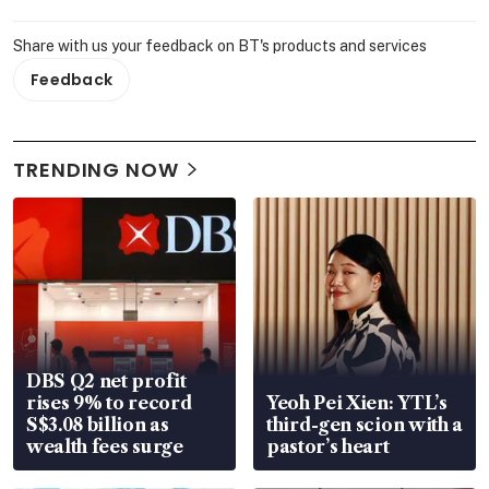
Share with us your feedback on BT's products and services
Feedback
TRENDING NOW
DBS Q2 net profit
rises 9% to record
Yeoh Pei Xien: YTL’s
S$3.08 billion as
third-gen scion with a
wealth fees surge
pastor’s heart