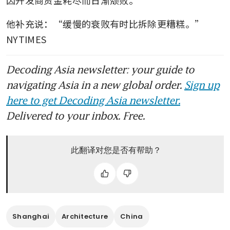
他补充说：“缓慢的衰败有时比拆除更糟糕。” 
NYTIMES
Decoding Asia newsletter: your guide to
navigating Asia in a new global order.
Sign up
here to get Decoding Asia newsletter.
Delivered to your inbox. Free.
此翻译对您是否有帮助？
Shanghai
Architecture
China