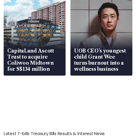
CapitaLand Ascott
UOB CEO’s youngest
Trust to acquire
child Grant Wee
Coliwoo Midtown
turns burnout into a
for S$134 million
wellness business
Latest T-bills Treasury Bills Results & Interest News