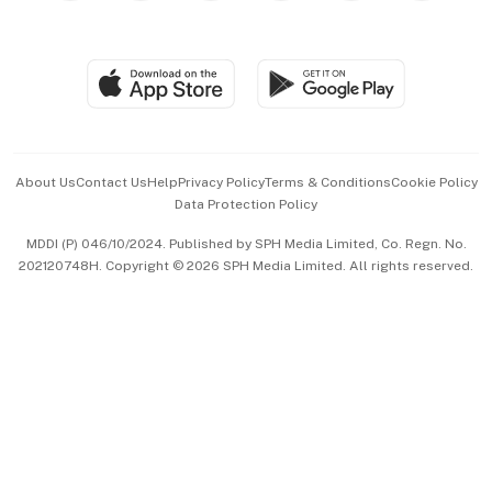
Global Enterprise
Group Subscription
Travel & Wellness
SGSME
Paid Press Release
Hospitality Partners
Advertise with Us
Events & Awards
About Us
Contact Us
Help
Privacy Policy
Terms & Conditions
Cookie Policy
Data Protection Policy
中文版 (beta)
MDDI (P) 046/10/2024. Published by SPH Media Limited, Co. Regn. No.
202120748H. Copyright © 2026 SPH Media Limited. All rights reserved.