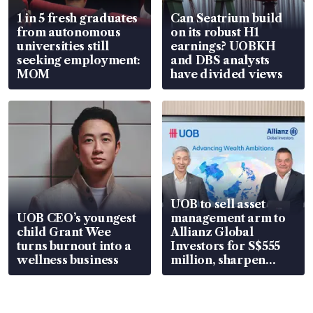
1 in 5 fresh graduates
Can Seatrium build
from autonomous
on its robust H1
universities still
earnings? UOBKH
seeking employment:
and DBS analysts
MOM
have divided views
UOB to sell asset
UOB CEO’s youngest
management arm to
child Grant Wee
Allianz Global
turns burnout into a
Investors for S$555
wellness business
million, sharpen
wealth advisory
focus