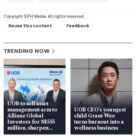
Copyright SPH Media. All rights reserved.
Reuse this content
Feedback
TRENDING NOW
UOB to sell asset
management arm to
UOB CEO’s youngest
Allianz Global
child Grant Wee
Investors for S$555
turns burnout into a
million, sharpen
wellness business
wealth advisory