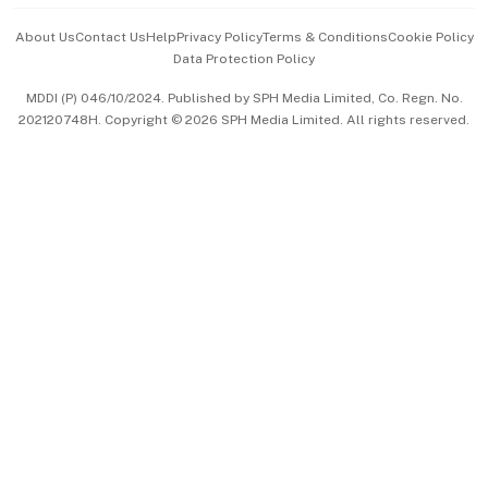
Events & Awards
About Us
Contact Us
Help
Privacy Policy
Terms & Conditions
Cookie Policy
Data Protection Policy
中文版 (beta)
MDDI (P) 046/10/2024. Published by SPH Media Limited, Co. Regn. No.
202120748H. Copyright © 2026 SPH Media Limited. All rights reserved.