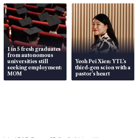
focus
1 in 5 fresh graduates
from autonomous
universities still
Yeoh Pei Xien: YTL’s
seeking employment:
third-gen scion with a
MOM
pastor’s heart