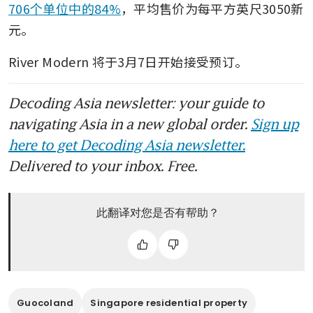
706个单位中的84%
，平均售价为每平方英尺3050新
元。 
River Modern 将于3月7日开始接受预订。 
Decoding Asia newsletter: your guide to
navigating Asia in a new global order.
Sign up
here to get Decoding Asia newsletter.
Delivered to your inbox. Free.
此翻译对您是否有帮助？
Guocoland
Singapore residential property