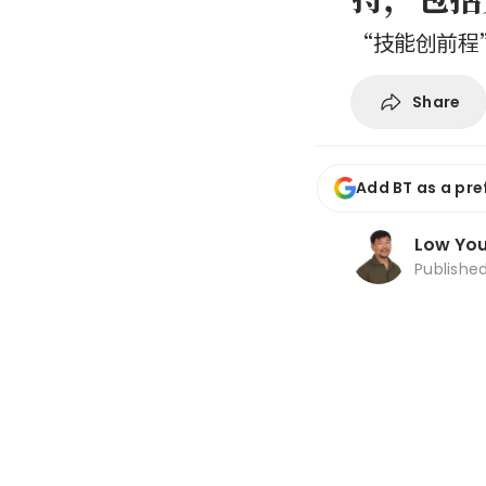
“技能创前程
Share
Add BT as a pre
Low You
Publishe